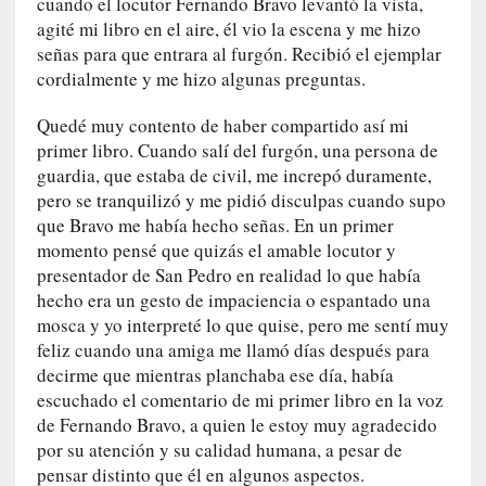
cuando el locutor Fernando Bravo levantó la vista,
s
agité mi libro en el aire, él vio la escena y me hizo
c
señas para que entrara al furgón. Recibió el ejemplar
o
cordialmente y me hizo algunas preguntas.
s
a
Quedé muy contento de haber compartido así mi
s
primer libro. Cuando salí del furgón, una persona de
i
guardia, que estaba de civil, me increpó duramente,
n
pero se tranquilizó y me pidió disculpas cuando supo
v
i
que Bravo me había hecho señas. En un primer
s
momento pensé que quizás el amable locutor y
i
presentador de San Pedro en realidad lo que había
b
hecho era un gesto de impaciencia o espantado una
l
mosca y yo interpreté lo que quise, pero me sentí muy
e
feliz cuando una amiga me llamó días después para
s
decirme que mientras planchaba ese día, había
»
escuchado el comentario de mi primer libro en la voz
:
de Fernando Bravo, a quien le estoy muy agradecido
R
por su atención y su calidad humana, a pesar de
e
pensar distinto que él en algunos aspectos.