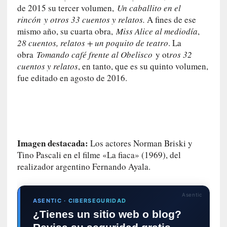
de 2015 su tercer volumen,
Un caballito en el
i
rincón y otros 33 cuentos y relatos.
A fines de ese
r
mismo año, su cuarta obra,
Miss Alice al mediodía
,
t
28 cuentos, relatos + un poquito de teatro
. La
u
obra
Tomando café frente al Obelisco
y ot
ros 32
d
e
cuentos y relatos
, en tanto, que es su quinto volumen,
s
fue editado en agosto de 2016.
y
d
e
f
e
Imagen destacada:
Los actores Norman Briski y
c
Tino Pascali en el filme «La fiaca» (1969), del
t
o
realizador argentino Fernando Ayala.
s
d
Asentic
e
ASENTIC · CIBERSEGURIDAD
l
¿Tienes un sitio web o blog?
a