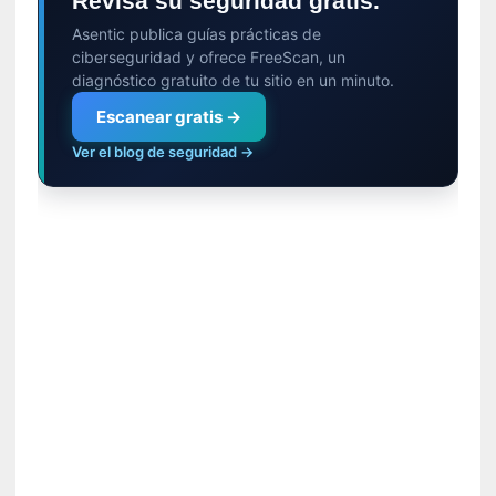
Revisa su seguridad gratis.
n
Asentic publica guías prácticas de
a
ciberseguridad y ofrece FreeScan, un
t
diagnóstico gratuito de tu sitio en un minuto.
u
r
Escanear gratis →
a
Ver el blog de seguridad →
l
e
z
a
h
u
m
a
n
a
[
C
r