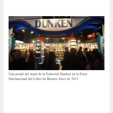
a
l
i
d
a
d
e
s
q
u
e
l
o
s
Una postal del stand de la Editorial Dunken en la Feria
a
Internacional del Libro de Buenos Aires de 2013
d
u
l
t
o
s