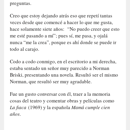
preguntas.
U
n
Creo que estoy dejando atrás eso que repetí tantas
t
veces desde que comencé a hacer lo que me gusta,
r
hace solamente siete años: “No puedo creer que esto
á
i
me esté pasando a mí”; pues sí, me pasa, y ojalá
l
nunca “me la crea”, porque es ahí donde se puede ir
e
todo al carajo.
r
q
Codo a codo conmigo, en el escritorio a mi derecha,
u
estaba sentado un señor muy parecido a Norman
e
Briski, presentando una novela. Resultó ser el mismo
s
Norman, que resultó ser muy agradable.
e
e
Fue un gusto conversar con él, traer a la memoria
x
cosas del teatro y comentar obras y películas como
t
La fiaca
(1969) y la española
Mamá cumple cien
i
años
.
e
n