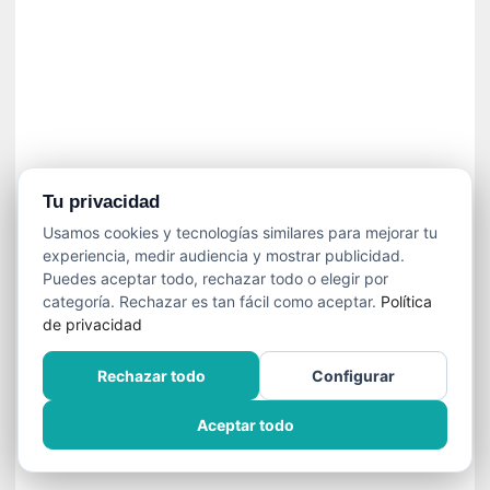
í
t
i
c
a
]
«
C
o
Tu privacidad
r
Usamos cookies y tecnologías similares para mejorar tu
t
experiencia, medir audiencia y mostrar publicidad.
o
Puedes aceptar todo, rechazar todo o elegir por
M
categoría. Rechazar es tan fácil como aceptar.
Política
a
de privacidad
l
t
Rechazar todo
Configurar
é
s
Aceptar todo
»
:
U