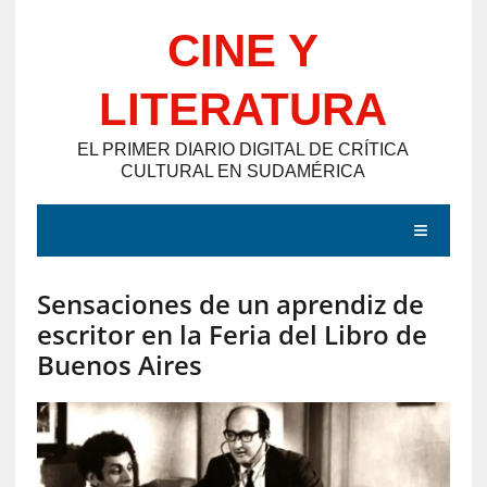
Saltar
CINE Y
al
contenido
LITERATURA
EL PRIMER DIARIO DIGITAL DE CRÍTICA
CULTURAL EN SUDAMÉRICA
MENÚ
Sensaciones de un aprendiz de
E
escritor en la Feria del Libro de
N
Buenos Aires
T
R
A
D
A