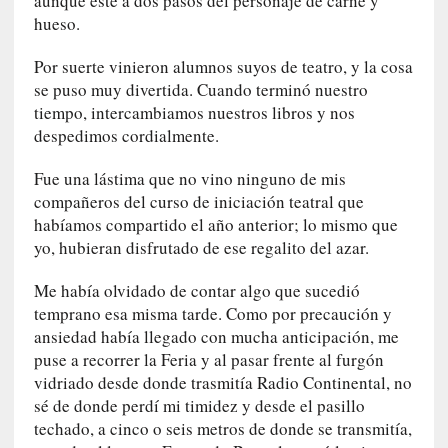
aunque esté a dos pasos del personaje de carne y
c
hueso.
a
]
Por suerte vinieron alumnos suyos de teatro, y la cosa
«
se puso muy divertida. Cuando terminó nuestro
L
tiempo, intercambiamos nuestros libros y nos
a
despedimos cordialmente.
n
a
Fue una lástima que no vino ninguno de mis
t
compañeros del curso de iniciación teatral que
u
habíamos compartido el año anterior; lo mismo que
r
yo, hubieran disfrutado de ese regalito del azar.
a
l
Me había olvidado de contar algo que sucedió
e
temprano esa misma tarde. Como por precaución y
z
ansiedad había llegado con mucha anticipación, me
a
puse a recorrer la Feria y al pasar frente al furgón
d
vidriado desde donde trasmitía Radio Continental, no
e
sé de donde perdí mi timidez y desde el pasillo
l
techado, a cinco o seis metros de donde se transmitía,
a