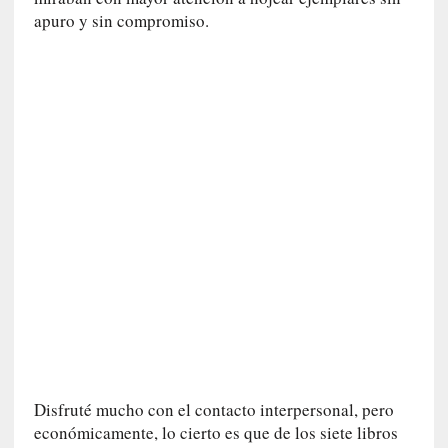
u
apuro y sin compromiso.
n
a
v
i
d
a
c
o
n
c
r
e
t
a
[
C
r
Disfruté mucho con el contacto interpersonal, pero
í
económicamente, lo cierto es que de los siete libros
t