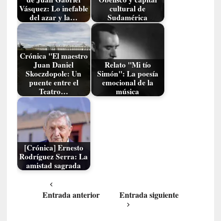
Vásquez: Lo inefable
cultural de
y
del azar y la…
Sudamérica
:
L
a
s
Crónica "El maestro
m
Juan Daniel
Relato "Mi tío
Skoczdopole: Un
Simón": La poesía
e
puente entre el
emocional de la
m
Teatro…
música
o
r
i
a
s
[Crónica] Ernesto
n
Rodríguez Serra: La
o
amistad sagrada
v
e
l
Entrada anterior
Entrada siguiente
a
d