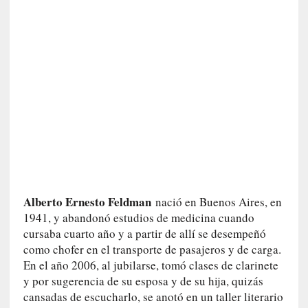
e
v
i
t
a
n
n
o
m
b
r
a
r
Alberto Ernesto Feldman
nació en Buenos Aires, en
1941, y abandonó estudios de medicina cuando
[
cursaba cuarto año y a partir de allí se desempeñó
C
como chofer en el transporte de pasajeros y de carga.
r
En el año 2006, al jubilarse, tomó clases de clarinete
í
y por sugerencia de su esposa y de su hija, quizás
t
cansadas de escucharlo, se anotó en un taller literario
i