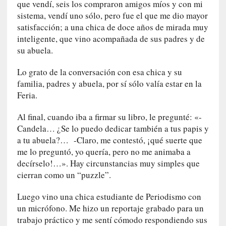
que vendí, seis los compraron amigos míos y con mi
i
sistema, vendí uno sólo, pero fue el que me dio mayor
c
satisfacción; a una chica de doce años de mirada muy
a
inteligente, que vino acompañada de sus padres y de
]
su abuela.
«
I
Lo grato de la conversación con esa chica y su
m
familia, padres y abuela, por sí sólo valía estar en la
p
Feria.
a
c
Al final, cuando iba a firmar su libro, le pregunté: «-
t
Candela… ¿Se lo puedo dedicar también a tus papis y
o
a tu abuela?… -Claro, me contestó, ¡qué suerte que
m
me lo preguntó, yo quería, pero no me animaba a
o
decírselo!…». Hay circunstancias muy simples que
r
cierran como un “puzzle”.
t
a
Luego vino una chica estudiante de Periodismo con
l
un micrófono. Me hizo un reportaje grabado para un
»
trabajo práctico y me sentí cómodo respondiendo sus
: