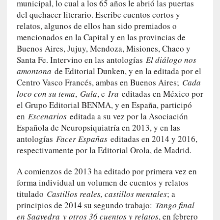
c
municipal, lo cual a los 65 años le abrió las puertas
a
del quehacer literario. Escribe cuentos cortos y
]
relatos, algunos de ellos han sido premiados o
«
mencionados en la Capital y en las provincias de
L
Buenos Aires, Jujuy, Mendoza, Misiones, Chaco y
o
Santa Fe. Intervino en las antologías
El diálogo nos
p
amontona
de Editorial Dunken, y en la editada por el
r
Centro Vasco Francés, ambas en Buenos Aires;
Cada
o
loco con su tema
,
Gula
, e
Ira
editadas en México por
h
el Grupo Editorial BENMA, y en España, participó
i
en
Escenarios
editada a su vez por la Asociación
b
Española de Neuropsiquiatría en 2013, y en las
i
antologías
Facer Españas
editadas en 2014 y 2016,
d
respectivamente por la Editorial Orola, de Madrid.
o
»
A comienzos de 2013 ha editado por primera vez en
:
forma individual un volumen de cuentos y relatos
L
titulado
Castillos reales, castillos mentales
; a
a
principios de 2014 su segundo trabajo:
Tango final
s
en Saavedra y otros 36 cuentos y relatos
, en febrero
v