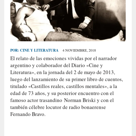
S
R
E
C
I
E
POR:
CINE Y LITERATURA
4 NOVIEMBRE, 2018
N
El relato de las emociones vividas por el narrador
T
argentino y colaborador del Diario «Cine y
E
Literatura», en la jornada del 2 de mayo de 2013,
S
luego del lanzamiento de su primer libro de cuentos,
titulado «Castillos reales, castillos mentales», a la
edad de 73 años, y su posterior encuentro con el
[
famoso actor trasandino Norman Briski y con el
E
también célebre locutor de radio bonaerense
n
Fernando Bravo.
s
a
y