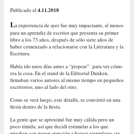
a
4.11.2018
Publicado el
h
i
L
s
a experiencia de ayer fue muy impactante, al menos
t
para un aprendiz de escritor que presenta su primer
o
libro a los 73 años, después de sólo siete años de
r
haber comenzado a relacionarse con la Literatura y la
i
Escritura.
a
f
Había ido unos días antes a “pispear” para ver cómo
i
era la cosa. En el stand de la Editorial Dunken,
l
firmaban varios autores al mismo tiempo en pequeños
t
escritorios, uno al lado del otro.
r
a
Como se verá luego, este detalle, se convirtió en una
d
fiesta dentro de la fiesta.
a
p
La gente que se aproximó fue muy cálida pero un
o
poco tímida; así que decidí estimular a los que
r
miraban con mayor atención a hojear ejemplares sin