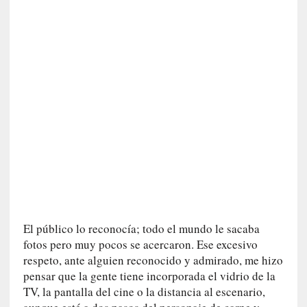
d
e
p
o
r
9
0
m
i
n
u
t
o
s
[
El público lo reconocía; todo el mundo le sacaba
C
fotos pero muy pocos se acercaron. Ese excesivo
r
respeto, ante alguien reconocido y admirado, me hizo
í
pensar que la gente tiene incorporada el vidrio de la
t
TV, la pantalla del cine o la distancia al escenario,
i