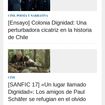
o
s
a
CINE
,
POESÍA Y NARRATIVA
s
[Ensayo] Colonia Dignidad: Una
i
n
perturbadora cicatriz en la historia
v
de Chile
i
s
i
b
l
e
s
»
CINE
:
[SANFIC 17] «Un lugar llamado
R
e
Dignidad»: Los amigos de Paul
a
Schäfer se refugian en el olvido
l