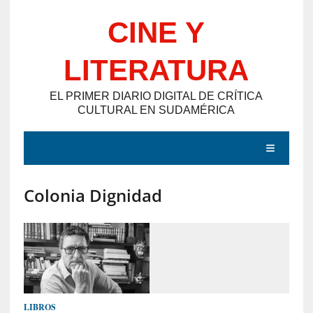
Saltar
CINE Y
al
contenido
LITERATURA
EL PRIMER DIARIO DIGITAL DE CRÍTICA
CULTURAL EN SUDAMÉRICA
MENÚ
Colonia Dignidad
E
N
T
R
A
D
LIBROS
A