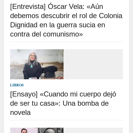
[Entrevista] Óscar Vela: «Aún
S
R
debemos descubrir el rol de Colonia
E
Dignidad en la guerra sucia en
C
contra del comunismo»
I
E
N
T
E
S
LIBROS
[Ensayo] «Cuando mi cuerpo dejó
[
C
de ser tu casa»: Una bomba de
r
novela
í
t
i