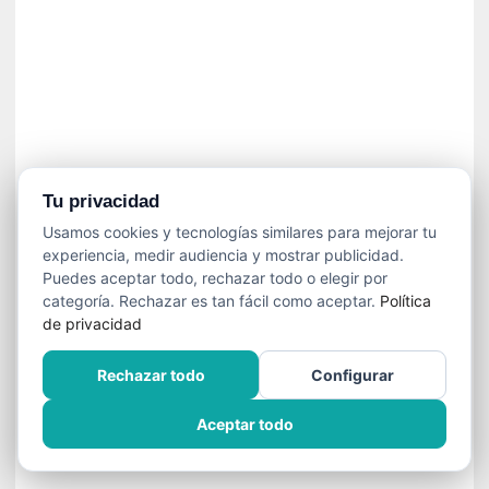
]
C
o
n
I
b
a
r
r
Tu privacidad
a
Usamos cookies y tecnologías similares para mejorar tu
e
experiencia, medir audiencia y mostrar publicidad.
n
Puedes aceptar todo, rechazar todo o elegir por
L
categoría. Rechazar es tan fácil como aceptar.
Política
a
de privacidad
E
s
Rechazar todo
Configurar
c
a
Aceptar todo
l
a
d