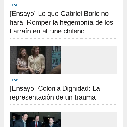
CINE
]
«
[Ensayo] Lo que Gabriel Boric no
L
hará: Romper la hegemonía de los
a
Larraín en el cine chileno
n
a
t
u
r
a
l
e
CINE
z
a
[Ensayo] Colonia Dignidad: La
d
representación de un trauma
e
l
a
s
c