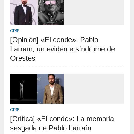
c
a
]
«
I
CINE
m
[Opinión] «El conde»: Pablo
p
a
Larraín, un evidente síndrome de
c
Orestes
t
o
m
o
r
t
a
l
CINE
»
[Crítica] «El conde»: La memoria
:
U
sesgada de Pablo Larraín
n