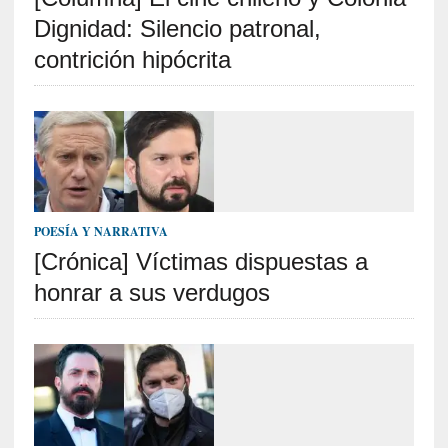
p
Dignidad: Silencio patronal,
o
r
contrición hipócrita
9
0
m
i
n
u
t
o
POESÍA Y NARRATIVA
s
[Crónica] Víctimas dispuestas a
honrar a sus verdugos
[
C
r
í
t
i
c
a