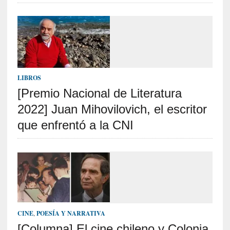
t
r
á
i
l
e
r
LIBROS
q
[Premio Nacional de Literatura
u
2022] Juan Mihovilovich, el escritor
e
s
que enfrentó a la CNI
e
e
x
t
i
e
n
d
CINE
,
POESÍA Y NARRATIVA
e
[Columna] El cine chileno y Colonia