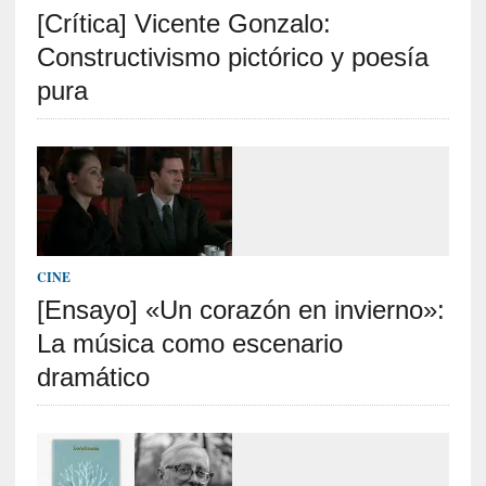
[Crítica] Vicente Gonzalo:
S
R
Constructivismo pictórico y poesía
E
pura
C
I
E
N
T
E
S
CINE
[Ensayo] «Un corazón en invierno»:
La música como escenario
[
C
dramático
r
í
t
i