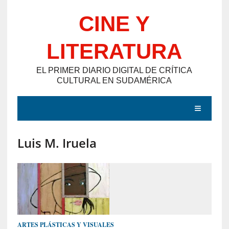
Saltar
CINE Y
al
contenido
LITERATURA
EL PRIMER DIARIO DIGITAL DE CRÍTICA
CULTURAL EN SUDAMÉRICA
MENÚ
Luis M. Iruela
E
N
T
R
A
D
ARTES PLÁSTICAS Y VISUALES
A