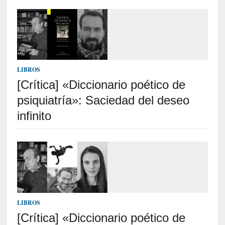
p
o
r
9
0
m
i
LIBROS
n
[Crítica] «Diccionario poético de
u
psiquiatría»: Saciedad del deseo
t
o
infinito
s
[
C
r
í
t
i
LIBROS
c
[Crítica] «Diccionario poético de
a