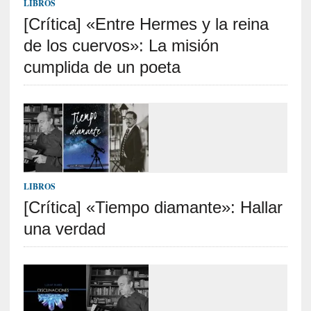
LIBROS
o
[Crítica] «Entre Hermes y la reina
s
a
de los cuervos»: La misión
s
cumplida de un poeta
i
n
v
i
s
i
b
l
LIBROS
e
[Crítica] «Tiempo diamante»: Hallar
s
»
una verdad
:
R
e
a
l