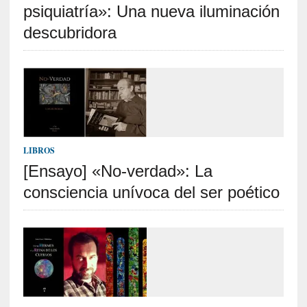
psiquiatría»: Una nueva iluminación
]
«
descubridora
L
a
n
a
t
u
r
a
LIBROS
l
[Ensayo] «No-verdad»: La
e
consciencia unívoca del ser poético
z
a
d
e
l
a
s
c