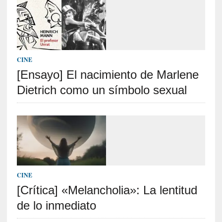
t
r
á
i
l
CINE
e
r
[Ensayo] El nacimiento de Marlene
q
Dietrich como un símbolo sexual
u
e
s
e
e
x
t
i
CINE
e
[Crítica] «Melancholia»: La lentitud
n
d
de lo inmediato
e