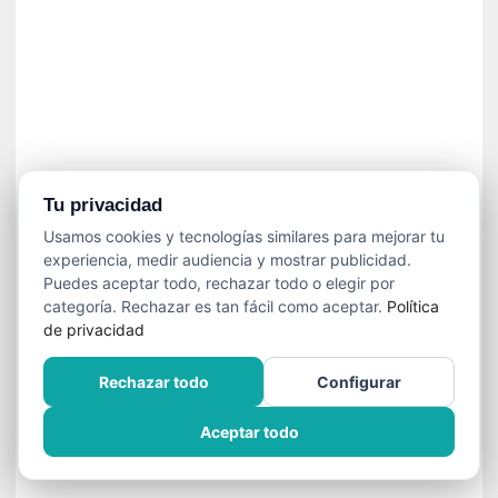
]
C
o
n
I
b
a
r
r
Tu privacidad
a
Usamos cookies y tecnologías similares para mejorar tu
e
experiencia, medir audiencia y mostrar publicidad.
n
Puedes aceptar todo, rechazar todo o elegir por
L
categoría. Rechazar es tan fácil como aceptar.
Política
a
de privacidad
E
s
Rechazar todo
Configurar
c
a
Aceptar todo
l
a
d