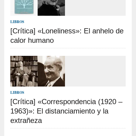
c
a
]
«
LIBROS
I
[Crítica] «Loneliness»: El anhelo de
m
calor humano
p
a
c
t
o
m
o
r
LIBROS
t
a
[Crítica] «Correspondencia (1920 –
l
1963)»: El distanciamiento y la
»
extrañeza
:
U
n