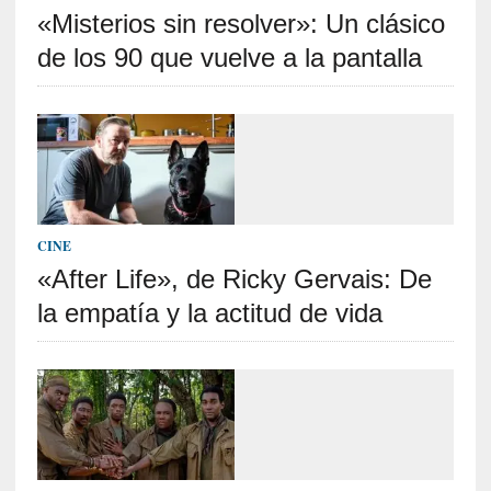
«Misterios sin resolver»: Un clásico
S
R
de los 90 que vuelve a la pantalla
E
C
I
E
N
T
CINE
E
«After Life», de Ricky Gervais: De
S
la empatía y la actitud de vida
[
C
r
ó
n
i