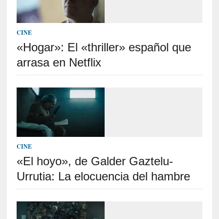
l
e
n
CINE
c
«Hogar»: El «thriller» español que
i
a
arrasa en Netflix
[
E
n
t
r
e
v
CINE
i
«El hoyo», de Galder Gaztelu-
s
Urrutia: La elocuencia del hambre
t
a
]
A