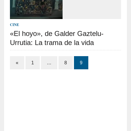
l
f
o
n
CINE
s
«El hoyo», de Galder Gaztelu-
o
M
Urrutia: La trama de la vida
a
t
u
Paginación
«
1
…
8
9
s
de
S
a
entradas
n
t
a
C
r
u
z
: