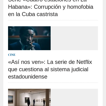
[
Habana»: Corrupción y homofobia
E
n
en la Cuba castrista
s
a
y
o
]
«
E
l
CINE
e
«Así nos ven»: La serie de Netflix
x
que cuestiona al sistema judicial
t
r
estadounidense
a
n
j
e
r
o