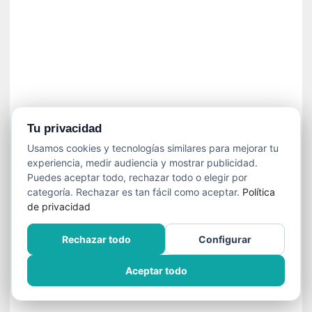
n
f
ó
n
i
c
a
N
a
Tu privacidad
c
Usamos cookies y tecnologías similares para mejorar tu
i
experiencia, medir audiencia y mostrar publicidad.
o
Puedes aceptar todo, rechazar todo o elegir por
n
categoría. Rechazar es tan fácil como aceptar.
Política
a
de privacidad
l
d
Rechazar todo
Configurar
e
C
Aceptar todo
h
i
l