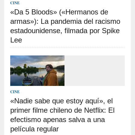
c
CINE
a
«Da 5 Bloods» («Hermanos de
]
P
armas»): La pandemia del racismo
a
estadounidense, filmada por Spike
l
Lee
a
b
r
a
s
d
e
V
CINE
a
l
«Nadie sabe que estoy aquí», el
é
primer filme chileno de Netflix: El
r
efectismo apenas salva a una
y
:
película regular
L