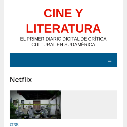
Saltar
CINE Y
al
contenido
LITERATURA
EL PRIMER DIARIO DIGITAL DE CRÍTICA
CULTURAL EN SUDAMÉRICA
MENÚ
Netflix
E
N
T
R
A
D
CINE
A