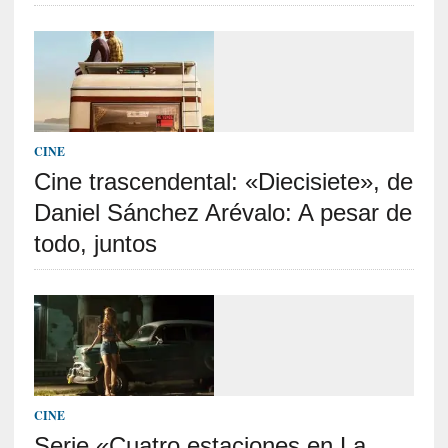
a
s
m
e
m
o
r
CINE
i
Cine trascendental: «Diecisiete», de
a
Daniel Sánchez Arévalo: A pesar de
s
n
todo, juntos
o
v
e
l
a
d
a
s
CINE
Serie «Cuatro estaciones en La