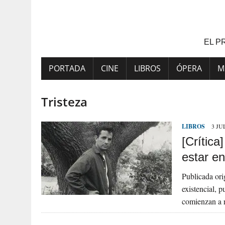
Saltar
al
contenido
EL P
PORTADA
CINE
LIBROS
ÓPERA
M
Tristeza
LIBROS
3 JU
[Crític
estar e
Publicada ori
existencial, 
comienzan a r