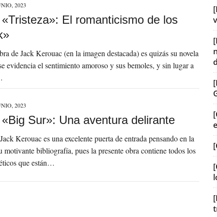
UNIO, 2023
[
] «Tristeza»: El romanticismo de los
v
k»
bra de Jack Kerouac (en la imagen destacada) es quizás su novela
e evidencia el sentimiento amoroso y sus bemoles, y sin lugar a
…
UNIO, 2023
[
] «Big Sur»: Una aventura delirante
e Jack Kerouac es una excelente puerta de entrada pensando en la
[
u motivante bibliografía, pues la presente obra contiene todos los
téticos que están…
[
l
[
t