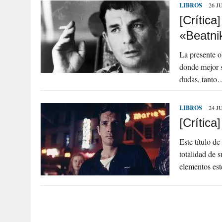
LIBROS
26 J
[Crítica
«Beatni
La presente o
donde mejor s
dudas, tanto
LIBROS
24 J
[Crítica
Este título d
totalidad de s
elementos es