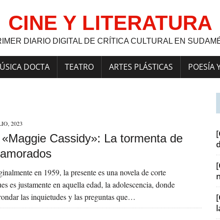
CINE Y LITERATURA
RIMER DIARIO DIGITAL DE CRÍTICA CULTURAL EN SUDAM
ÚSICA DOCTA
TEATRO
ARTES PLÁSTICAS
POESÍA 
LIO, 2023
[
a] «Maggie Cassidy»: La tormenta de
namorados
ginalmente en 1959, la presente es una novela de corte
pues es justamente en aquella edad, la adolescencia, donde
ondar las inquietudes y las preguntas que…
[