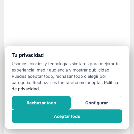
n
e
c
e
s
a
r
i
o
Tu privacidad
q
Usamos cookies y tecnologías similares para mejorar tu
u
experiencia, medir audiencia y mostrar publicidad.
e
Puedes aceptar todo, rechazar todo o elegir por
e
categoría. Rechazar es tan fácil como aceptar.
Política
m
de privacidad
a
n
Rechazar todo
Configurar
c
i
Aceptar todo
p
a
r