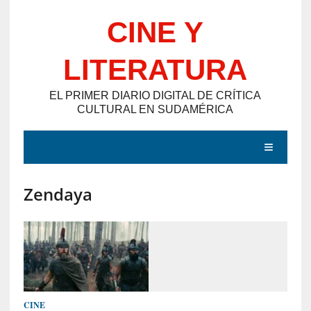
Saltar
CINE Y
al
contenido
LITERATURA
EL PRIMER DIARIO DIGITAL DE CRÍTICA
CULTURAL EN SUDAMÉRICA
MENÚ
Zendaya
E
N
T
R
A
D
CINE
A