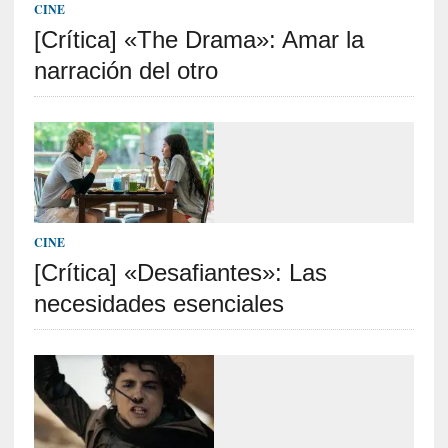
v
CINE
i
[Crítica] «The Drama»: Amar la
s
t
narración del otro
a
]
M
a
d
r
e
d
CINE
e
[Crítica] «Desafiantes»: Las
v
necesidades esenciales
í
c
t
i
m
a
d