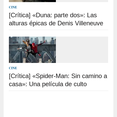
e
CINE
l
[Crítica] «Duna: parte dos»: Las
c
a
alturas épicas de Denis Villeneuve
s
o
V
a
m
p
i
r
CINE
o
[Crítica] «Spider-Man: Sin camino a
s
casa»: Una película de culto
L
i
t
e
r
a