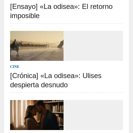
[Ensayo] «La odisea»: El retorno
S
R
imposible
E
C
I
E
N
T
CINE
E
[Crónica] «La odisea»: Ulises
S
despierta desnudo
[
E
n
t
r
e