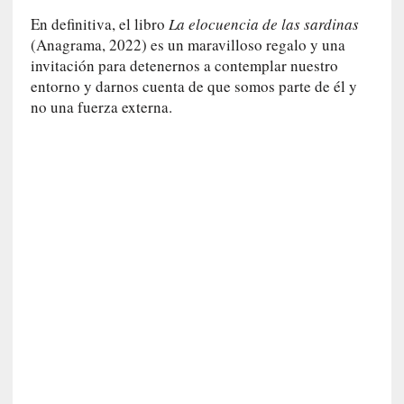
l
f
En definitiva, el libro
La elocuencia de las sardinas
o
(Anagrama, 2022) es un maravilloso regalo y una
n
invitación para detenernos a contemplar nuestro
s
entorno y darnos cuenta de que somos parte de él y
o
no una fuerza externa.
M
a
t
u
s
S
a
n
t
a
C
r
u
z
: