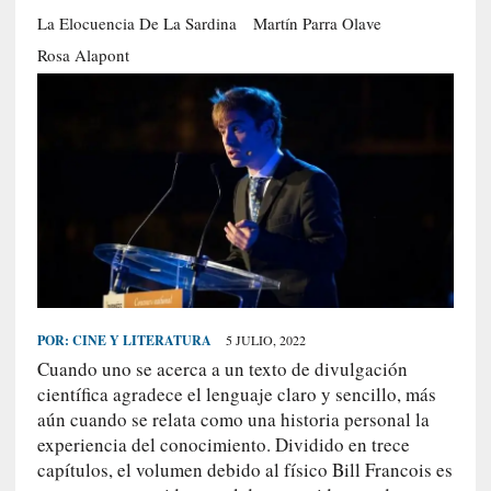
S
La Elocuencia De La Sardina
Martín Parra Olave
R
Rosa Alapont
E
C
I
E
N
T
E
S
POR:
CINE Y LITERATURA
5 JULIO, 2022
[
Cuando uno se acerca a un texto de divulgación
C
científica agradece el lenguaje claro y sencillo, más
r
aún cuando se relata como una historia personal la
ó
n
experiencia del conocimiento. Dividido en trece
i
capítulos, el volumen debido al físico Bill Francois es