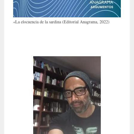
u
a
j
e
«La elocuencia de la sardina (Editorial Anagrama, 2022)
d
e
s
u
s
m
a
n
u
a
l
e
s
»
[
E