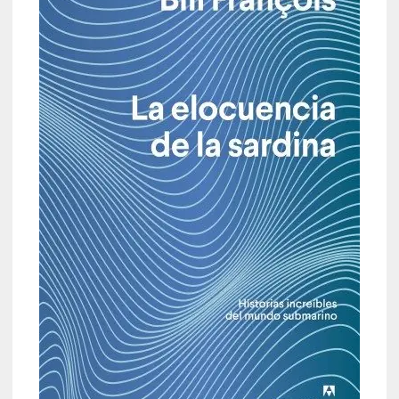
i
o
q
u
e
e
m
a
n
c
i
p
a
r
a
l
l
e
n
g