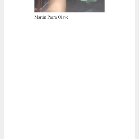
n
s
Martín Parra Olave
a
y
o
]
«
E
n
c
o
n
v
e
r
s
a
c
i
ó