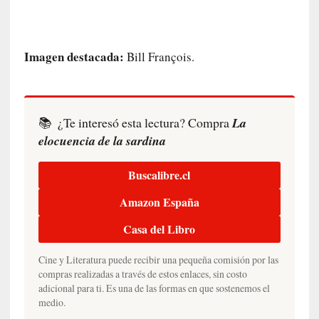
n
c
o
n
Imagen destacada:
Bill François.
H
a
n
s
📚
¿Te interesó esta lectura? Compra
La
-
elocuencia de la sardina
G
e
Buscalibre.cl
o
r
Amazon España
g
G
Casa del Libro
a
d
Cine y Literatura puede recibir una pequeña comisión por las
a
compras realizadas a través de estos enlaces, sin costo
m
adicional para ti. Es una de las formas en que sostenemos el
e
medio.
r