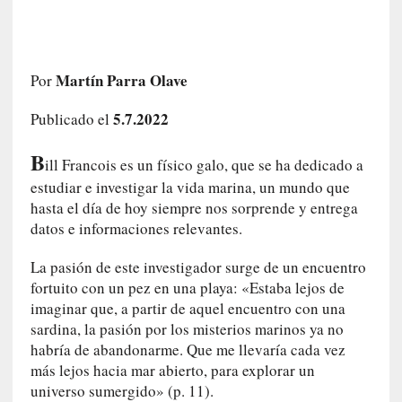
a
s
m
e
Martín Parra Olave
Por
m
o
5.7.2022
Publicado el
r
i
B
ill Francois es un físico galo, que se ha dedicado a
a
estudiar e investigar la vida marina, un mundo que
s
hasta el día de hoy siempre nos sorprende y entrega
n
datos e informaciones relevantes.
o
v
La pasión de este investigador surge de un encuentro
e
fortuito con un pez en una playa: «Estaba lejos de
l
imaginar que, a partir de aquel encuentro con una
a
sardina, la pasión por los misterios marinos ya no
d
a
habría de abandonarme. Que me llevaría cada vez
s
más lejos hacia mar abierto, para explorar un
universo sumergido» (p. 11).