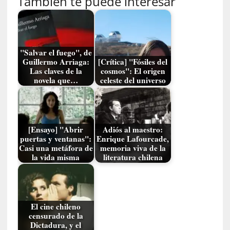
También te puede interesar
M
a
l
t
é
"Salvar el fuego", de
s
Guillermo Arriaga:
[Crítica] "Fósiles del
»
Las claves de la
cosmos": El origen
novela que…
celeste del universo
:
U
n
a
v
[Ensayo] "Abrir
Adiós al maestro:
e
puertas y ventanas":
Enrique Lafourcade,
Casi una metáfora de
memoria viva de la
n
la vida misma
literatura chilena
t
u
r
e
r
El cine chileno
censurado de la
o
Dictadura, y el
e