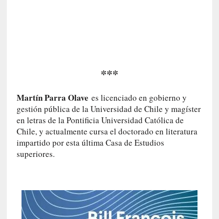
«
N
o
h
a
y
***
n
a
d
Martín Parra Olave
es licenciado en gobierno y
a
gestión pública de la Universidad de Chile y magíster
m
en letras de la Pontificia Universidad Católica de
á
Chile, y actualmente cursa el doctorado en literatura
s
impartido por esta última Casa de Estudios
n
superiores.
e
c
e
s
a
r