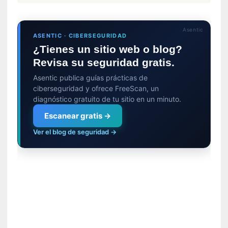
»
:
Asentic
E
ASENTIC · CIBERSEGURIDAD
s
¿Tienes un sitio web o blog?
e
Revisa su seguridad gratis.
e
n
Asentic publica guías prácticas de
c
ciberseguridad y ofrece FreeScan, un
o
diagnóstico gratuito de tu sitio en un minuto.
n
Escanear gratis →
t
Ver el blog de seguridad →
r
a
r
s
e
a
s
í
m