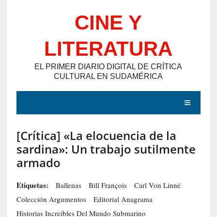
Saltar
CINE Y
al
contenido
LITERATURA
EL PRIMER DIARIO DIGITAL DE CRÍTICA
CULTURAL EN SUDAMÉRICA
MENÚ
[Crítica] «La elocuencia de la
E
sardina»: Un trabajo sutilmente
N
armado
T
R
Etiquetas:
Ballenas
Bill François
Carl Von Linné
A
Colección Argumentos
Editorial Anagrama
D
Historias Increíbles Del Mundo Submarino
A