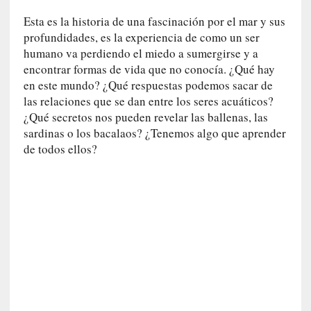
[
E
Esta es la historia de una fascinación por el mar y sus
n
profundidades, es la experiencia de como un ser
s
humano va perdiendo el miedo a sumergirse y a
a
encontrar formas de vida que no conocía. ¿Qué hay
y
en este mundo? ¿Qué respuestas podemos sacar de
o
las relaciones que se dan entre los seres acuáticos?
]
¿Qué secretos nos pueden revelar las ballenas, las
«
sardinas o los bacalaos? ¿Tenemos algo que aprender
E
de todos ellos?
l
e
x
t
r
a
n
j
e
r
o