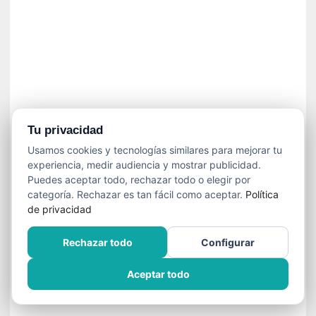
n
f
ó
n
i
c
a
N
a
Tu privacidad
c
Usamos cookies y tecnologías similares para mejorar tu
i
experiencia, medir audiencia y mostrar publicidad.
o
Puedes aceptar todo, rechazar todo o elegir por
n
categoría. Rechazar es tan fácil como aceptar.
Política
a
de privacidad
l
d
Rechazar todo
Configurar
e
C
Aceptar todo
h
i
l