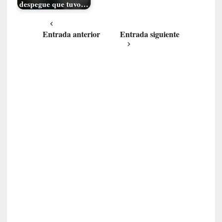
despegue que tuvo…
s
c
é
Entrada anterior
Entrada siguiente
p
t
i
c
o
y
d
e
s
e
n
c
a
n
t
a
d