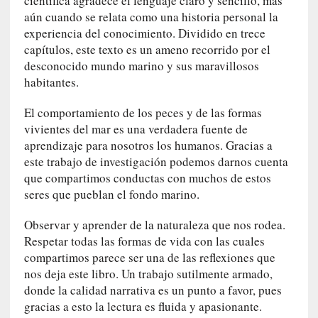
científica agradece el lenguaje claro y sencillo, más
l
aún cuando se relata como una historia personal la
e
experiencia del conocimiento. Dividido en trece
n
capítulos, este texto es un ameno recorrido por el
c
desconocido mundo marino y sus maravillosos
i
habitantes.
a
El comportamiento de los peces y de las formas
[
vivientes del mar es una verdadera fuente de
E
aprendizaje para nosotros los humanos. Gracias a
n
este trabajo de investigación podemos darnos cuenta
t
que compartimos conductas con muchos de estos
r
seres que pueblan el fondo marino.
e
v
Observar y aprender de la naturaleza que nos rodea.
i
Respetar todas las formas de vida con las cuales
s
compartimos parece ser una de las reflexiones que
t
a
nos deja este libro. Un trabajo sutilmente armado,
]
donde la calidad narrativa es un punto a favor, pues
A
gracias a esto la lectura es fluida y apasionante.