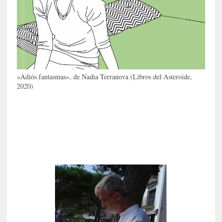
o
p
r
o
h
i
b
i
«Adiós fantasmas», de Nadia Terranova (Libros del Asteroide,
2020)
d
o
»
:
L
a
s
v
i
r
t
u
d