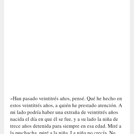
I
m
p
a
c
t
o
m
o
r
t
a
l
»
:
«Han pasado veintitrés años, pensé. Qué he hecho en
U
estos veintitrés años, a quién he prestado atención. A
n
mi lado podría haber una extraña de veintitrés años
t
nacida el día en que él se fue, y a su lado la niña de
r
trece años detenida para siempre en esa edad. Miré a
á
la muchacha, miré a la niña. La niña no crecía. No