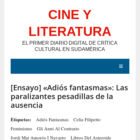
Saltar
CINE Y
al
contenido
LITERATURA
EL PRIMER DIARIO DIGITAL DE CRÍTICA
CULTURAL EN SUDAMÉRICA
MENÚ
[Ensayo] «Adiós fantasmas»: Las
E
paralizantes pesadillas de la
N
ausencia
T
R
Etiquetas:
Adiós Fantasmas
Celia Filipetto
A
Feminismo
Gli Anni Al Contrario
D
Jordi Mat Amorós I Navarro
Libros Del Asteroide
A