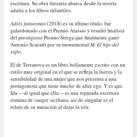
r
escritura. Su obra literaria abarca desde la novela
i
adulta a los libros infantiles.
o
s
Adiós fantasmas
(2018) es su último título, fue
:
galardonado con el Premio Alassio y resultó finalista
«
del prestigioso Premio Strega que finalmente ganó
N
Antonio Scuratti por su monumental
M. El hijo del
o
siglo
.
s
e
El de Terranova es un libro bellamente escrito con un
n
estilo muy original en el que se refleja la fuerza y la
c
sensibilidad de una mujer que nos presenta a una
a
protagonista que tiene mucho de alter ego. Y es que
n
Ida —al igual que ella— es una reputada escritora
t
romana de sangre siciliana, así de singular es el
a
relato de su mutación al dejar la isla:
r
í
a
t
e