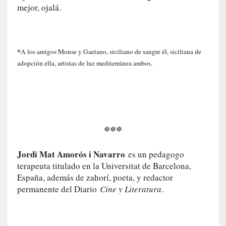
mejor, ojalá.
e
s
q
u
*
A los amigos Monse y Gaetano, siciliano de sangre él, siciliana de
e
adopción ella, artistas de luz mediterránea ambos.
l
o
s
a
d
u
***
l
t
o
Jordi Mat Amorós i Navarro
es un pedagogo
s
terapeuta titulado en la Universitat de Barcelona,
e
España, además de zahorí, poeta, y redactor
v
permanente del Diario
Cine y Literatura
.
i
t
a