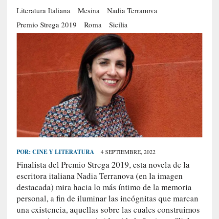
S
Literatura Italiana
Mesina
Nadia Terranova
R
Premio Strega 2019
Roma
Sicilia
E
C
I
E
N
T
E
S
POR:
CINE Y LITERATURA
4 SEPTIEMBRE, 2022
[
Finalista del Premio Strega 2019, esta novela de la
E
escritora italiana Nadia Terranova (en la imagen
n
destacada) mira hacia lo más íntimo de la memoria
t
r
personal, a fin de iluminar las incógnitas que marcan
e
una existencia, aquellas sobre las cuales construimos