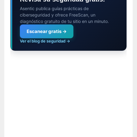
a
l
Asentic publica guías prácticas de
ciberseguridad y ofrece FreeScan, un
e
diagnóstico gratuito de tu sitio en un minuto.
z
a
Escanear gratis →
h
Ver el blog de seguridad →
u
m
a
n
a
[
C
r
ó
n
i
c
a
]