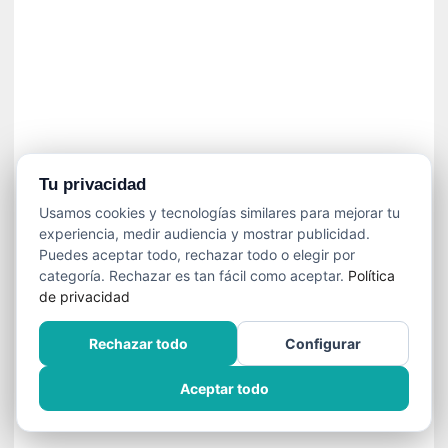
n
e
c
e
s
a
r
i
o
Tu privacidad
q
Usamos cookies y tecnologías similares para mejorar tu
u
experiencia, medir audiencia y mostrar publicidad.
e
Puedes aceptar todo, rechazar todo o elegir por
e
categoría. Rechazar es tan fácil como aceptar.
Política
m
de privacidad
a
n
Rechazar todo
Configurar
c
i
Aceptar todo
p
a
r