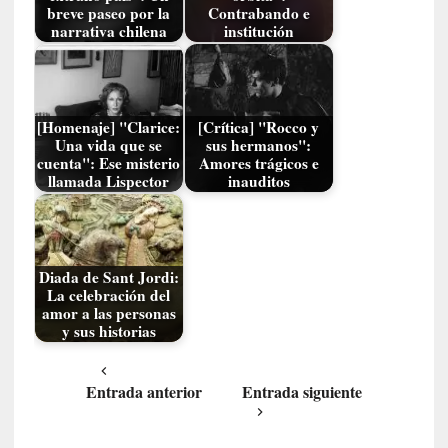
m
breve paseo por la
Contrabando e
narrativa chilena
institución
e
m
o
r
i
[Homenaje] "Clarice:
[Crítica] "Rocco y
a
Una vida que se
sus hermanos":
cuenta": Ese misterio
Amores trágicos e
s
llamada Lispector
inauditos
n
o
v
e
l
Diada de Sant Jordi:
La celebración del
a
amor a las personas
d
y sus historias
a
s
Entrada anterior
Entrada siguiente
[
C