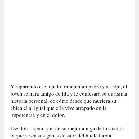
a
n
a
t
u
r
a
l
e
z
a
d
e
Y reparando ese tejado trabajan un padre y su hijo, el
l
joven se hará amigo de Ida y le confesará su durísima
a
historia personal, de cómo desde que muriera su
s
chica él al igual que ella vive atrapado en la
c
impotencia y en el dolor.
o
s
Ese dolor ajeno y el de su mejor amiga de infancia a
a
la que ve en sus ganas de salir del bucle harán