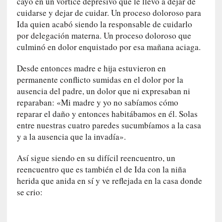
d
cayó en un vórtice depresivo que le llevó a dejar de
a
cuidarse y dejar de cuidar. Un proceso doloroso para
c
Ida quien acabó siendo la responsable de cuidarlo
o
por delegación materna. Un proceso doloroso que
n
culminó en dolor enquistado por esa mañana aciaga.
c
r
Desde entonces madre e hija estuvieron en
e
permanente conflicto sumidas en el dolor por la
t
ausencia del padre, un dolor que ni expresaban ni
a
reparaban: «Mi madre y yo no sabíamos cómo
reparar el daño y entonces habitábamos en él. Solas
[
entre nuestras cuatro paredes sucumbíamos a la casa
C
y a la ausencia que la invadía».
r
í
Así sigue siendo en su difícil reencuentro, un
t
reencuentro que es también el de Ida con la niña
i
herida que anida en sí y ve reflejada en la casa donde
c
se crio:
a
]
«