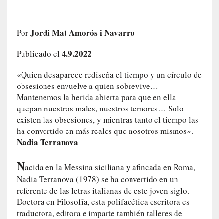
e
l
c
Jordi Mat Amorós i Navarro
Por
a
s
4.9.2022
Publicado el
o
V
«Quien desaparece rediseña el tiempo y un círculo de
a
obsesiones envuelve a quien sobrevive…
m
Mantenemos la herida abierta para que en ella
p
quepan nuestros males, nuestros temores… Solo
i
existen las obsesiones, y mientras tanto el tiempo las
r
ha convertido en más reales que nosotros mismos».
o
Nadia Terranova
s
L
N
acida en la Messina siciliana y afincada en Roma,
i
Nadia Terranova (1978) se ha convertido en un
t
e
referente de las letras italianas de este joven siglo.
r
Doctora en Filosofía, esta polifacética escritora es
a
traductora, editora e imparte también talleres de