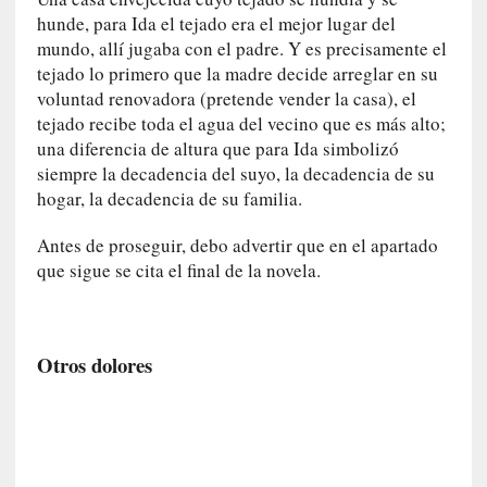
0
hunde, para Ida el tejado era el mejor lugar del
m
mundo, allí jugaba con el padre. Y es precisamente el
i
tejado lo primero que la madre decide arreglar en su
n
voluntad renovadora (pretende vender la casa), el
u
tejado recibe toda el agua del vecino que es más alto;
t
una diferencia de altura que para Ida simbolizó
o
siempre la decadencia del suyo, la decadencia de su
s
hogar, la decadencia de su familia.
[
Antes de proseguir, debo advertir que en el apartado
C
que sigue se cita el final de la novela.
r
í
t
i
Otros dolores
c
a
]
«
L