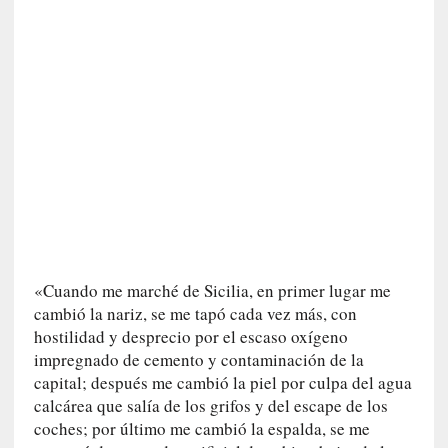
n
e
r
a
c
c
e
s
o
a
e
s
e
«Cuando me marché de Sicilia, en primer lugar me
e
cambió la nariz, se me tapó cada vez más, con
s
hostilidad y desprecio por el escaso oxígeno
p
impregnado de cemento y contaminación de la
a
capital; después me cambió la piel por culpa del agua
c
calcárea que salía de los grifos y del escape de los
i
coches; por último me cambió la espalda, se me
o