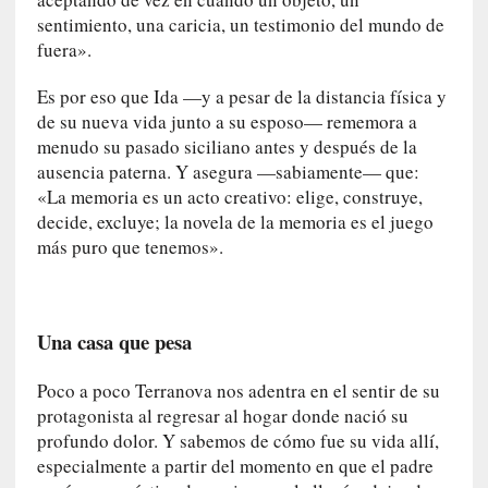
o
sentimiento, una caricia, un testimonio del mundo de
r
fuera».
i
a
Es por eso que Ida —y a pesar de la distancia física y
f
de su nueva vida junto a su esposo— rememora a
i
menudo su pasado siciliano antes y después de la
l
ausencia paterna. Y asegura —sabiamente— que:
t
«La memoria es un acto creativo: elige, construye,
r
decide, excluye; la novela de la memoria es el juego
a
más puro que tenemos».
d
a
p
o
Una casa que pesa
r
u
Poco a poco Terranova nos adentra en el sentir de su
n
protagonista al regresar al hogar donde nació su
a
profundo dolor. Y sabemos de cómo fue su vida allí,
v
especialmente a partir del momento en que el padre
i