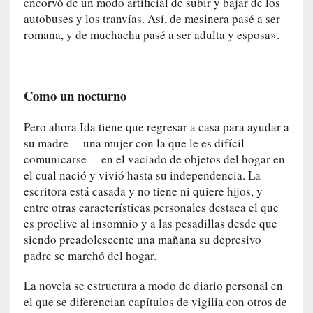
encorvó de un modo artificial de subir y bajar de los
q
autobuses y los tranvías. Así, de mesinera pasé a ser
u
romana, y de muchacha pasé a ser adulta y esposa».
e
a
d
m
Como un nocturno
i
n
Pero ahora Ida tiene que regresar a casa para ayudar a
i
su madre —una mujer con la que le es difícil
s
comunicarse— en el vaciado de objetos del hogar en
t
el cual nació y vivió hasta su independencia. La
r
escritora está casada y no tiene ni quiere hijos, y
a
entre otras características personales destaca el que
A
es proclive al insomnio y a las pesadillas desde que
l
siendo preadolescente una mañana su depresivo
e
j
padre se marchó del hogar.
a
La novela se estructura a modo de diario personal en
n
d
el que se diferencian capítulos de vigilia con otros de