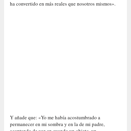
ha convertido en más reales que nosotros mismos».
r
a
e
l
f
a
n
t
a
s
m
a
»
:
L
a
h
i
Y añade que: «Yo me había acostumbrado a
s
permanecer en mi sombra y en la de mi padre,
t
aceptando de vez en cuando un objeto, un