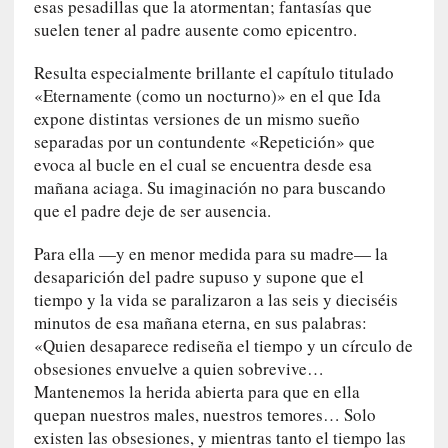
r
esas pesadillas que la atormentan; fantasías que
a
suelen tener al padre ausente como epicentro.
M
a
Resulta especialmente brillante el capítulo titulado
r
«Eternamente (como un nocturno)» en el que Ida
t
expone distintas versiones de un mismo sueño
í
separadas por un contundente «Repetición» que
»
evoca al bucle en el cual se encuentra desde esa
mañana aciaga. Su imaginación no para buscando
[
que el padre deje de ser ausencia.
E
n
Para ella —y en menor medida para su madre— la
s
desaparición del padre supuso y supone que el
a
tiempo y la vida se paralizaron a las seis y dieciséis
y
minutos de esa mañana eterna, en sus palabras:
o
«Quien desaparece rediseña el tiempo y un círculo de
]
obsesiones envuelve a quien sobrevive…
«
Mantenemos la herida abierta para que en ella
E
quepan nuestros males, nuestros temores… Solo
n
existen las obsesiones, y mientras tanto el tiempo las
t