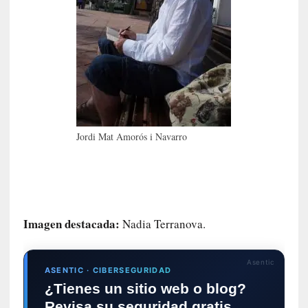
e
s
y
d
e
f
e
c
t
Jordi Mat Amorós i Navarro
o
s
d
e
l
a
Imagen destacada:
Nadia Terranova.
n
a
Asentic
t
ASENTIC · CIBERSEGURIDAD
u
¿Tienes un sitio web o blog?
r
Revisa su seguridad gratis.