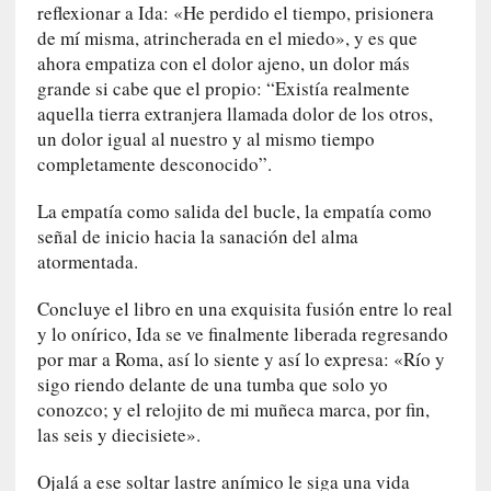
s
reflexionar a Ida: «He perdido el tiempo, prisionera
i
de mí misma, atrincherada en el miedo», y es que
n
ahora empatiza con el dolor ajeno, un dolor más
v
grande si cabe que el propio: “Existía realmente
i
aquella tierra extranjera llamada dolor de los otros,
s
un dolor igual al nuestro y al mismo tiempo
i
completamente desconocido”.
b
l
La empatía como salida del bucle, la empatía como
e
señal de inicio hacia la sanación del alma
s
atormentada.
»
:
Concluye el libro en una exquisita fusión entre lo real
R
y lo onírico, Ida se ve finalmente liberada regresando
e
por mar a Roma, así lo siente y así lo expresa: «Río y
a
sigo riendo delante de una tumba que solo yo
l
conozco; y el relojito de mi muñeca marca, por fin,
i
las seis y diecisiete».
d
a
Ojalá a ese soltar lastre anímico le siga una vida
d