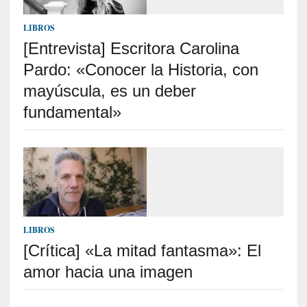
v
i
LIBROS
s
t
[Entrevista] Escritora Carolina
a
Pardo: «Conocer la Historia, con
]
mayúscula, es un deber
M
a
fundamental»
d
r
e
d
e
v
í
c
LIBROS
t
[Crítica] «La mitad fantasma»: El
i
amor hacia una imagen
m
a
d