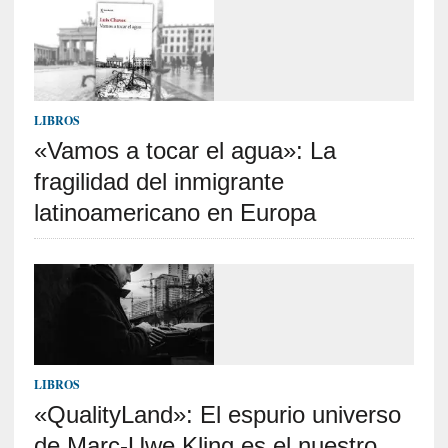
e
l
c
a
s
LIBROS
o
V
«Vamos a tocar el agua»: La
a
fragilidad del inmigrante
m
latinoamericano en Europa
p
i
r
o
s
L
i
t
LIBROS
e
r
«QualityLand»: El espurio universo
a
de Marc-Uwe Kling es el nuestro