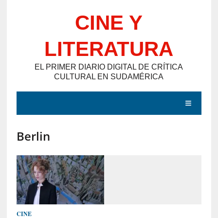
Saltar
CINE Y
al
contenido
LITERATURA
EL PRIMER DIARIO DIGITAL DE CRÍTICA
CULTURAL EN SUDAMÉRICA
MENÚ
Berlin
E
N
T
R
A
D
CINE
A