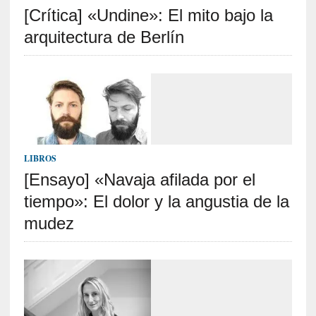
[Crítica] «Undine»: El mito bajo la
S
R
arquitectura de Berlín
E
C
I
E
N
T
LIBROS
E
[Ensayo] «Navaja afilada por el
S
tiempo»: El dolor y la angustia de la
mudez
[
E
n
t
r
e