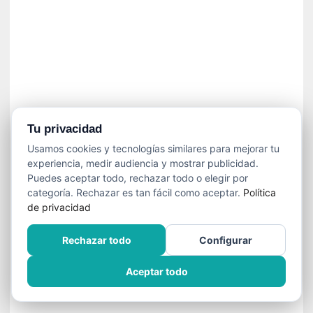
n
e
c
e
s
a
r
i
o
Tu privacidad
q
Usamos cookies y tecnologías similares para mejorar tu
u
experiencia, medir audiencia y mostrar publicidad.
e
Puedes aceptar todo, rechazar todo o elegir por
e
categoría. Rechazar es tan fácil como aceptar.
Política
m
de privacidad
a
n
Rechazar todo
Configurar
c
i
Aceptar todo
p
a
r