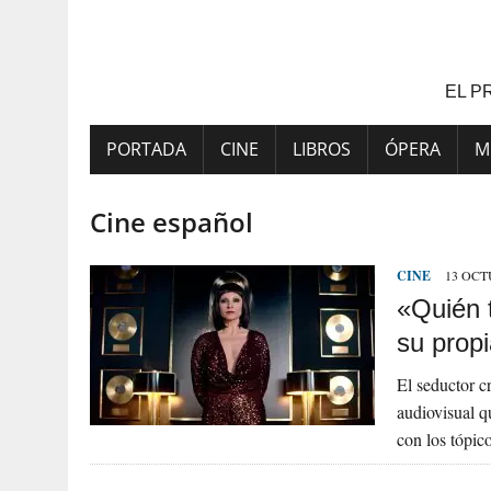
Saltar
al
contenido
EL P
PORTADA
CINE
LIBROS
ÓPERA
M
Cine español
CINE
13 OCT
«Quién 
su prop
El seductor c
audiovisual q
con los tópic