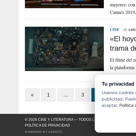
mayores: con
Cannes 2019,
CINE
15 ABRI
«El hoy
trama de
El filme del 
la plataforma
una conmoved
Tu privacidad
Paginación
Usamos cookies y
«
1
…
3
4
publicidad. Puede
de
aceptar.
Política
entradas
© 2026 CINE Y LITERATURA — TODOS LOS DERECHOS RESER
POLÍTICA DE PRIVACIDAD
POWERED BY
ASENTIC