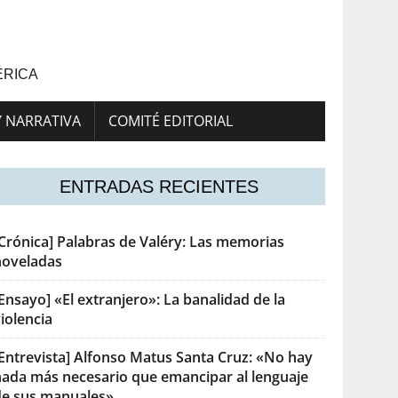
ÉRICA
Y NARRATIVA
COMITÉ EDITORIAL
ENTRADAS RECIENTES
[Crónica] Palabras de Valéry: Las memorias
noveladas
Ensayo] «El extranjero»: La banalidad de la
iolencia
[Entrevista] Alfonso Matus Santa Cruz: «No hay
nada más necesario que emancipar al lenguaje
de sus manuales»