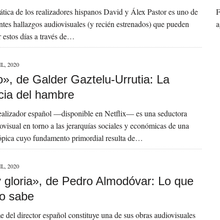
tica de los realizadores hispanos David y Álex Pastor es uno de
F
ntes hallazgos audiovisuales (y recién estrenados) que pueden
a
r estos días a través de…
L, 2020
o», de Galder Gaztelu-Urrutia: La
cia del hambre
realizador español —disponible en Netflix— es una seductora
ovisual en torno a las jerarquías sociales y económicas de una
ópica cuyo fundamento primordial resulta de…
L, 2020
y gloria», de Pedro Almodóvar: Lo que
po sabe
me del director español constituye una de sus obras audiovisuales