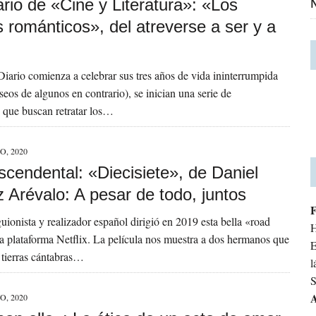
rio de «Cine y Literatura»: «Los
N
s románticos», del atreverse a ser y a
iario comienza a celebrar sus tres años de vida ininterrumpida
seos de algunos en contrario), se inician una serie de
 que buscan retratar los…
O, 2020
scendental: «Diecisiete», de Daniel
 Arévalo: A pesar de todo, juntos
guionista y realizador español dirigió en 2019 esta bella «road
H
a plataforma Netflix. La película nos muestra a dos hermanos que
E
s tierras cántabras…
l
S
A
O, 2020