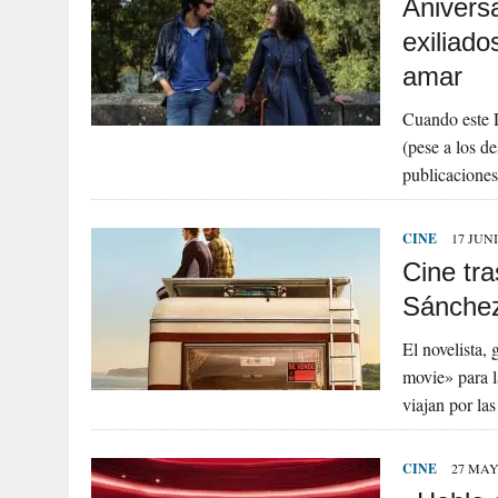
Aniversa
exiliado
amar
Cuando este D
(pese a los de
publicaciones
CINE
17 JUNI
Cine tra
Sánchez
El novelista, 
movie» para l
viajan por la
CINE
27 MAY