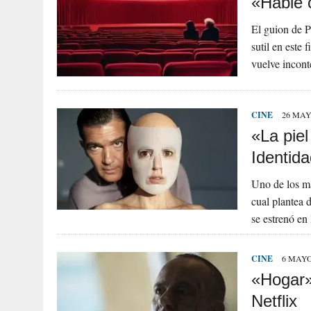
«Hable 
El guion de 
sutil en este 
vuelve incont
CINE
26 MAY
«La pie
Identida
Uno de los may
cual plantea d
se estrenó en
CINE
6 MAYO
«Hogar»:
Netflix