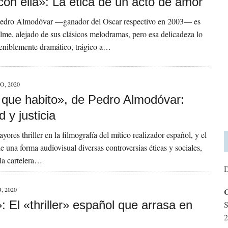
con ella»: La ética de un acto de amor
Pedro Almodóvar —ganador del Oscar respectivo en 2003— es
filme, alejado de sus clásicos melodramas, pero esa delicadeza lo
eniblemente dramático, trágico a…
O, 2020
l que habito», de Pedro Almodóvar:
d y justicia
ores thriller en la filmografía del mítico realizador español, y el
e una forma audiovisual diversas controversias éticas y sociales,
 la cartelera…
D
, 2020
C
 El «thriller» español que arrasa en
S
2