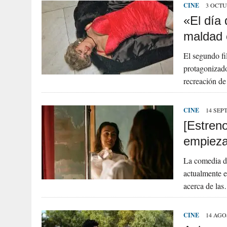
CINE
3 OCTU
«El día 
maldad 
El segundo fi
protagonizad
recreación de
CINE
14 SEP
[Estren
empieza
La comedia de
actualmente en
acerca de la
CINE
14 AGO