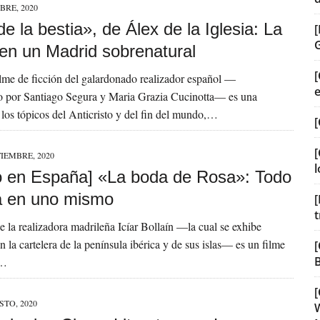
BRE, 2020
de la bestia», de Álex de la Iglesia: La
en un Madrid sobrenatural
[
lme de ficción del galardonado realizador español —
o por Santiago Segura y Maria Grazia Cucinotta— es una
 los tópicos del Anticristo y del fin del mundo,…
[
[
TIEMBRE, 2020
l
o en España] «La boda de Rosa»: Todo
 en uno mismo
[
t
 la realizadora madrileña Icíar Bollaín —la cual se exhibe
 la cartelera de la península ibérica y de sus islas— es un filme
[
B
s…
STO, 2020