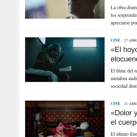
La obra dramá
los sorprende
apreciarse po
CINE
27 ABRI
«El hoy
elocuen
El filme del 
metáfora audi
sociedad dist
CINE
21 ABRI
«Dolor 
el cuer
El último fil