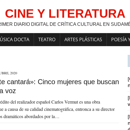
CINE Y LITERATURA
RIMER DIARIO DIGITAL DE CRÍTICA CULTURAL EN SUDAM
ÚSICA DOCTA
TEATRO
ARTES PLÁSTICAS
POESÍA 
UBRE, 2020
te cantará»: Cinco mujeres que buscan
ia voz
[
rédito del realizador español Carlos Vermut es una obra
v
ue a causa de su calidad cinematográfica, entronca a su director
os dramáticos abordados por la…