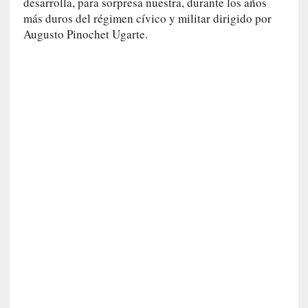
o
desarrolla, para sorpresa nuestra, durante los años
]
más duros del régimen cívico y militar dirigido por
«
Augusto Pinochet Ugarte.
E
n
t
r
a
e
l
f
a
n
t
a
s
m
a
»
:
L