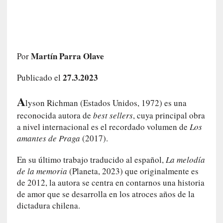
a
h
i
s
t
Martín Parra Olave
Por
o
r
27.3.2023
Publicado el
i
a
A
lyson Richman (Estados Unidos, 1972) es una
f
reconocida autora de
best sellers
, cuya principal obra
i
a nivel internacional es el recordado volumen de
Los
l
amantes de Praga
(2017).
t
r
En su último trabajo traducido al español,
La melodía
a
de la memoria
(Planeta, 2023) que originalmente es
d
de 2012, la autora se centra en contarnos una historia
a
p
de amor que se desarrolla en los atroces años de la
o
dictadura chilena.
r