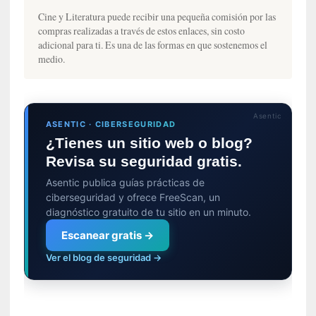
n
Cine y Literatura puede recibir una pequeña comisión por las
a
compras realizadas a través de estos enlaces, sin costo
t
adicional para ti. Es una de las formas en que sostenemos el
u
medio.
r
a
l
e
Asentic
ASENTIC · CIBERSEGURIDAD
z
¿Tienes un sitio web o blog?
a
Revisa su seguridad gratis.
h
u
Asentic publica guías prácticas de
m
ciberseguridad y ofrece FreeScan, un
a
diagnóstico gratuito de tu sitio en un minuto.
n
Escanear gratis →
a
Ver el blog de seguridad →
[
C
r