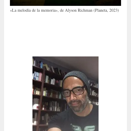
c
a
«La melodía de la memoria», de Alyson Richman (Planeta, 2023)
]
«
L
o
p
r
o
h
i
b
i
d
o
»
:
L
a
s
v