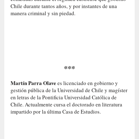
s
Chile durante tantos años, y por instantes de una
c
manera criminal y sin piedad.
o
s
a
s
i
n
v
i
***
s
i
Martín Parra Olave
es licenciado en gobierno y
b
gestión pública de la Universidad de Chile y magíster
l
en letras de la Pontificia Universidad Católica de
e
Chile. Actualmente cursa el doctorado en literatura
s
impartido por la última Casa de Estudios.
»
:
R
e