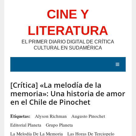
Saltar
CINE Y
al
contenido
LITERATURA
EL PRIMER DIARIO DIGITAL DE CRÍTICA
CULTURAL EN SUDAMÉRICA
MENÚ
[Crítica] «La melodía de la
E
memoria»: Una historia de amor
N
en el Chile de Pinochet
T
R
Etiquetas:
Alyson Richman
Augusto Pinochet
A
Editorial Planeta
Grupo Planeta
D
La Melodía De La Memoria
Las Horas De Terciopelo
A