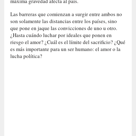
máxima gravedad afecta al país.
d
e
Las barreras que comienzan a surgir entre ambos no
p
son solamente las distancias entre los países, sino
o
r
que pone en jaque las convicciones de uno u otro.
9
¿Hasta cuándo luchar por ideales que ponen en
0
riesgo el amor? ¿Cuál es el límite del sacrificio? ¿Qué
m
es más importante para un ser humano: el amor o la
i
lucha política?
n
u
t
o
s
[
C
r
í
t
i