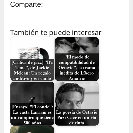
Comparte:
y
:
L
a
También te puede interesar
s
m
e
m
"El modo de
o
[Crítica de jazz] "It's
compatibilidad de
r
Time", de Jackie
Octavio", la trama
i
Mclean: Un regalo
inédita de Líbero
a
auditivo y en vinilo
Amalric
s
n
o
v
[Ensayo] "El conde":
e
La casta Larraín es
La poesía de Octavio
l
un vampiro que tiene
Paz: Caer en un río
500 años
de tinta
a
d