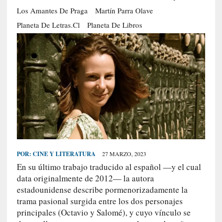
S
Los Amantes De Praga
Martín Parra Olave
R
Planeta De Letras.cl
Planeta De Libros
E
C
I
E
N
T
E
S
POR:
CINE Y LITERATURA
27 MARZO, 2023
[
En su último trabajo traducido al español —y el cual
E
data originalmente de 2012— la autora
n
estadounidense describe pormenorizadamente la
s
a
trama pasional surgida entre los dos personajes
y
principales (Octavio y Salomé), y cuyo vínculo se