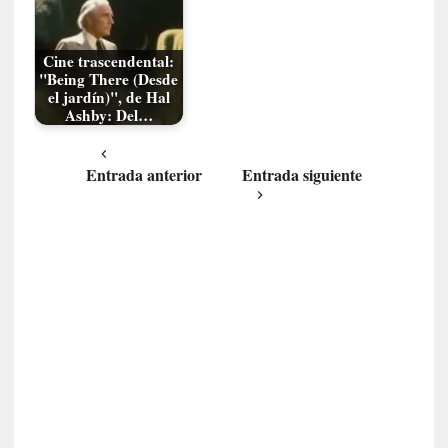
a
s
Cine trascendental:
[
"Being There (Desde
C
el jardín)", de Hal
Ashby: Del…
o
n
c
Entrada anterior
Entrada siguiente
i
e
r
t
o
]
E
l
m
a
e
s