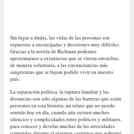
c
a
]
«
L
Sin lugar a dudas, las vidas de las personas son
a
expuestas a encrucijadas y decisiones muy difíciles.
n
a
Gracias a la novela de Richman podemos
t
aproximarnos a existencias que se vieron envueltas,
u
de manera voluntaria, a las circunstancias más
r
sangrientas que se hayan podido vivir en nuestro
a
país.
l
e
La separación política, la ruptura familiar y las
z
distancias son solo algunas de las barreras que están
a
presentes en esta historia, un relato que no pierde
d
sentido hoy en día, cuando aún existen muchos
e
silencios y complicidades entre políticos y militares,
l
para conocer y develar muchas de las atrocidades
a
cometidas durante el régimen castrense que gobernó