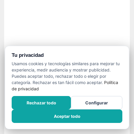
í
t
i
c
a
]
«
C
o
Tu privacidad
r
Usamos cookies y tecnologías similares para mejorar tu
t
experiencia, medir audiencia y mostrar publicidad.
o
Puedes aceptar todo, rechazar todo o elegir por
M
categoría. Rechazar es tan fácil como aceptar.
Política
a
de privacidad
l
t
Rechazar todo
Configurar
é
s
Aceptar todo
»
:
U