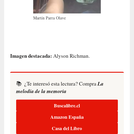
i
r
Martín Parra Olave
t
u
d
e
s
y
Imagen destacada:
Alyson Richman.
d
e
f
e
📚
¿Te interesó esta lectura? Compra
La
c
melodía de la memoria
t
o
s
Buscalibre.cl
d
Amazon España
e
l
Casa del Libro
a