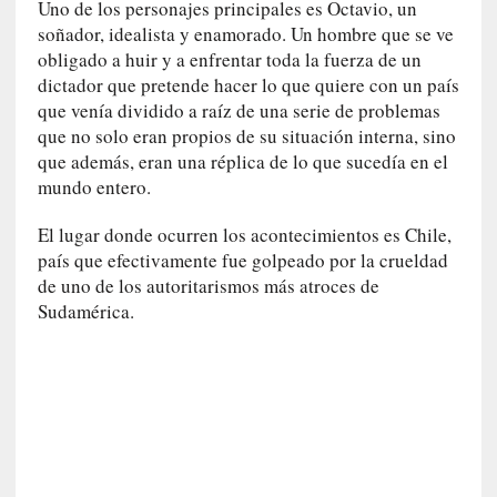
u
Uno de los personajes principales es Octavio, un
n
soñador, idealista y enamorado. Un hombre que se ve
a
obligado a huir y a enfrentar toda la fuerza de un
v
dictador que pretende hacer lo que quiere con un país
i
que venía dividido a raíz de una serie de problemas
d
que no solo eran propios de su situación interna, sino
a
que además, eran una réplica de lo que sucedía en el
c
mundo entero.
o
n
El lugar donde ocurren los acontecimientos es Chile,
c
país que efectivamente fue golpeado por la crueldad
r
de uno de los autoritarismos más atroces de
e
Sudamérica.
t
a
[
C
r
í
t