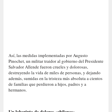
i
c
a
]
«
I
m
p
a
c
Así, las medidas implementadas por Augusto
t
Pinochet, un militar traidor al gobierno del Presidente
o
Salvador Allende fueron crueles y dolorosas,
m
destruyendo la vida de miles de personas, y dejando
o
además, sumidas en la tristeza más absoluta a cientos
r
de familias que perdieron a hijos, padres y a
t
hermanos.
a
l
»
:
Un laberinto de dolores «chilenos»