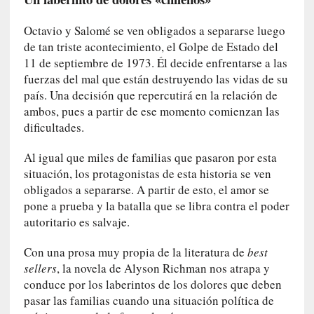
U
n
Octavio y Salomé se ven obligados a separarse luego
t
de tan triste acontecimiento, el Golpe de Estado del
r
11 de septiembre de 1973. Él decide enfrentarse a las
á
fuerzas del mal que están destruyendo las vidas de su
i
país. Una decisión que repercutirá en la relación de
l
ambos, pues a partir de ese momento comienzan las
e
dificultades.
r
q
Al igual que miles de familias que pasaron por esta
u
situación, los protagonistas de esta historia se ven
e
obligados a separarse. A partir de esto, el amor se
s
pone a prueba y la batalla que se libra contra el poder
e
autoritario es salvaje.
e
x
Con una prosa muy propia de la literatura de
best
t
sellers
, la novela de Alyson Richman nos atrapa y
i
conduce por los laberintos de los dolores que deben
e
pasar las familias cuando una situación política de
n