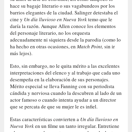
y
hace su bagaje literario o sus vagabundeos por los
:
barrios elegantes de la ciudad. Salinger detestaba el
L
cine y
Un día lluvioso en Nueva York
temo que le
a
daría la razón. Aunque Allen conoce los elementos
s
del personaje literario, no los orquesta
m
adecuadamente ni siquiera desde la parodia (como lo
e
ha hecho en otras ocasiones, en
Match Point,
sin ir
m
más lejos).
o
r
Esto, sin embargo, no le quita mérito a las excelentes
i
interpretaciones del elenco y al trabajo que cada uno
a
desempeña en la elaboración de sus personajes.
s
Mérito especial se lleva Fanning con su periodista
n
cándida y nerviosa cuando la descubren al lado de un
o
actor famoso o cuando intenta ayudar a un director
v
que se percata de que su mujer le es infiel.
e
l
Estas características convierten a
Un día lluvioso en
a
Nueva York
en un filme un tanto irregular. Entretiene
d