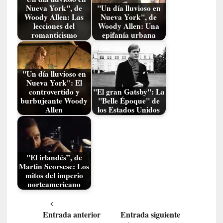
d
Nueva York", de
"Un día lluvioso en
a
Woody Allen: Las
Nueva York", de
m
lecciones del
Woody Allen: Una
á
romanticismo
epifanía urbana
s
n
e
"Un día lluvioso en
c
Nueva York": El
e
controvertido y
"El gran Gatsby": La
s
burbujeante Woody
"Belle Époque" de
Allen
los Estados Unidos
a
r
i
o
q
"El irlandés”, de
u
Martin Scorsese: Los
mitos del imperio
e
norteamericano
e
m
a
Entrada anterior
Entrada siguiente
n