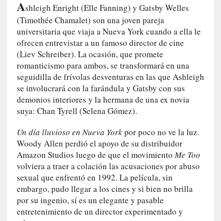
A
i
shleigh Enright (Elle Fanning) y Gatsby Welles
r
(Timothée Chamalet) son una joven pareja
t
universitaria que viaja a Nueva York cuando a ella le
u
ofrecen entrevistar a un famoso director de cine
d
(Liev Schreiber). La ocasión, que promete
e
romanticismo para ambos, se transformará en una
s
seguidilla de frívolas desventuras en las que Ashleigh
y
se involucrará con la farándula y Gatsby con sus
d
demonios interiores y la hermana de una ex novia
e
suya: Chan Tyrell (Selena Gómez).
f
e
Un día lluvioso en Nueva York
por poco no ve la luz.
c
Woody Allen perdió el apoyo de su distribuidor
t
Amazon Studios luego de que el movimiento
Me Too
o
volviera a traer a colación las acusaciones por abuso
s
sexual que enfrentó en 1992. La película, sin
d
embargo, pudo llegar a los cines y si bien no brilla
e
por su ingenio, sí es un elegante y pasable
l
entretenimiento de un director experimentado y
a