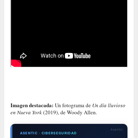
l
i
d
a
d
d
e
l
a
v
i
o
l
e
n
c
Imagen destacada:
Un fotograma de
Un día lluvioso
i
en Nueva York
(2019), de Woody Allen.
a
[
Asentic
ASENTIC · CIBERSEGURIDAD
E