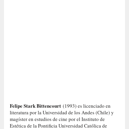
r
o
P
a
s
c
a
l
G
a
l
l
o
i
s
d
Felipe Stark Bittencourt
(1993) es licenciado en
e
literatura por la Universidad de los Andes (Chile) y
b
u
magíster en estudios de cine por el Instituto de
t
Estética de la Pontificia Universidad Católica de