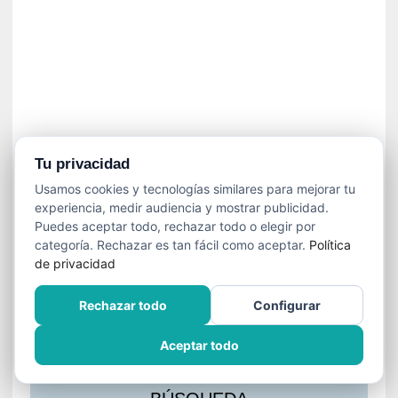
s
l
a
c
i
ó
n
a
u
Tu privacidad
d
Usamos cookies y tecnologías similares para mejorar tu
i
experiencia, medir audiencia y mostrar publicidad.
o
Puedes aceptar todo, rechazar todo o elegir por
v
categoría. Rechazar es tan fácil como aceptar.
Política
i
de privacidad
s
u
Rechazar todo
Configurar
a
l
Aceptar todo