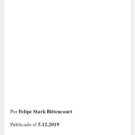
c
a
]
«
L
o
p
r
o
h
i
b
i
d
o
»
:
Felipe Stark Bittencourt
Por
L
a
5.12.2019
Publicado el
s
v