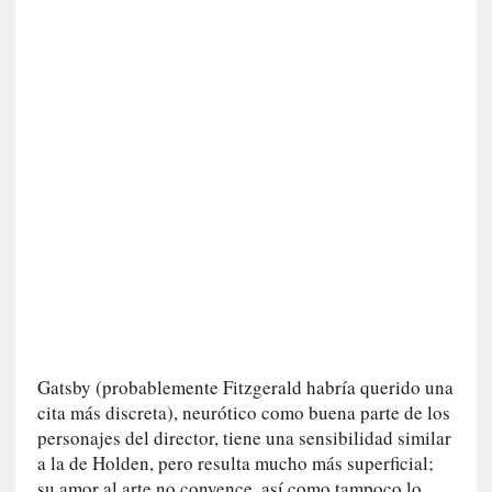
n
i
c
a
]
P
a
l
a
b
r
a
s
d
e
V
Gatsby (probablemente Fitzgerald habría querido una
a
cita más discreta), neurótico como buena parte de los
l
personajes del director, tiene una sensibilidad similar
é
a la de Holden, pero resulta mucho más superficial;
r
su amor al arte no convence, así como tampoco lo