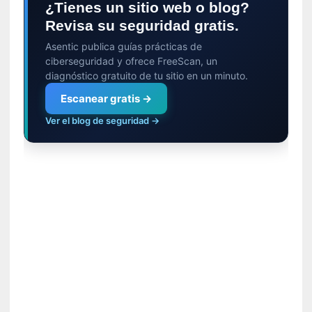
¿Tienes un sitio web o blog?
n
Revisa su seguridad gratis.
t
r
Asentic publica guías prácticas de
e
ciberseguridad y ofrece FreeScan, un
v
diagnóstico gratuito de tu sitio en un minuto.
i
Escanear gratis →
s
t
Ver el blog de seguridad →
a
]
A
l
f
o
n
s
o
M
a
t