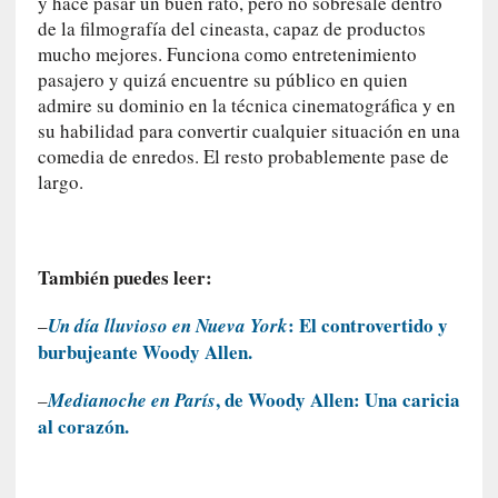
y hace pasar un buen rato, pero no sobresale dentro
a
de la filmografía del cineasta, capaz de productos
s
mucho mejores. Funciona como entretenimiento
[
pasajero y quizá encuentre su público en quien
C
admire su dominio en la técnica cinematográfica y en
o
su habilidad para convertir cualquier situación en una
n
comedia de enredos. El resto probablemente pase de
c
largo.
i
e
r
t
También puedes leer:
o
]
: El controvertido y
–
Un día lluvioso en Nueva York
E
burbujeante Woody Allen.
l
m
, de Woody Allen: Una caricia
–
Medianoche en París
a
al corazón.
e
s
t