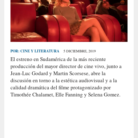
S
R
E
C
I
E
POR:
CINE Y LITERATURA
5 DICIEMBRE, 2019
N
El estreno en Sudamérica de la más reciente
T
producción del mayor director de cine vivo, junto a
E
Jean-Luc Godard y Martin Scorsese, abre la
S
discusión en torno a la estética audiovisual y a la
calidad dramática del filme protagonizado por
Timothée Chalamet, Elle Fanning y Selena Gomez.
[
C
r
í
t
i