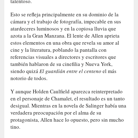
talentoso.
n
a
Esto se refleja principalmente en su dominio de la
t
cámara y el trabajo de fotografía, impecable en sus
u
atardeceres luminosos y en la copiosa lluvia que
r
azota a la Gran Manzana. El lente de Allen aprieta
a
estos elementos en una obra que revela su amor al
l
e
cine y la literatura, poblando la pantalla con
z
referencias visuales a directores y escritores que
a
también hablaron de su cinefilia y Nueva York,
h
siendo quizá
El guardián entre el centeno
el más
u
notorio de todos.
m
a
Y aunque Holden Caulfield aparezca reinterpretado
n
en el personaje de Chamalet, el resultado es un tanto
a
desigual. Mientras en la novela de Salinger había una
verdadera preocupación por el alma de su
[
protagonista, Allen hace lo opuesto, pero sin mucho
C
tino.
r
ó