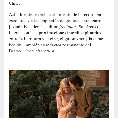
a
Chile.
c
o
Actualmente se dedica al fomento de la lectura en
n
escolares y a la adaptación de guiones para teatro
l
juvenil. Es, además, editor
freelance
. Sus áreas de
a
interés son las aproximaciones interdisciplinarias
O
entre la literatura y el cine, el guionismo y la ciencia
r
ficción. También es redactor permanente del
q
Diario
Cine y Literatura.
u
e
s
t
a
S
i
n
f
ó
n