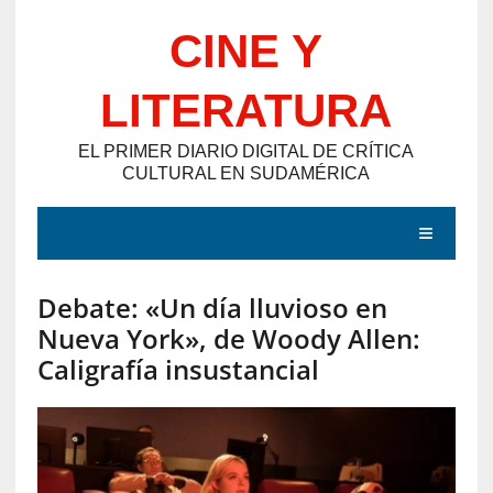
Saltar
CINE Y
al
contenido
LITERATURA
EL PRIMER DIARIO DIGITAL DE CRÍTICA
CULTURAL EN SUDAMÉRICA
MENÚ
Debate: «Un día lluvioso en
E
Nueva York», de Woody Allen:
N
Caligrafía insustancial
T
R
A
D
A