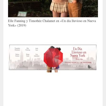
i
c
a
N
Elle Fanning y Timothée Chalamet en «Un día lluvioso en Nueva
a
York» (2019)
c
i
o
n
a
l
[
E
n
s
a
y
o
]
«