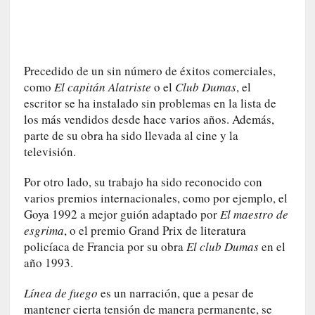
n
i
c
a
Precedido de un sin número de éxitos comerciales,
]
como
El capitán Alatriste
o el
Club Dumas
, el
P
escritor se ha instalado sin problemas en la lista de
a
los más vendidos desde hace varios años. Además,
l
parte de su obra ha sido llevada al cine y la
a
televisión.
b
r
Por otro lado, su trabajo ha sido reconocido con
a
varios premios internacionales, como por ejemplo, el
s
Goya 1992 a mejor guión adaptado por
El maestro de
d
esgrima
, o el premio Grand Prix de literatura
e
V
policíaca de Francia por su obra
El club Dumas
en el
a
año 1993.
l
é
Línea de fuego
es un narración, que a pesar de
r
mantener cierta tensión de manera permanente, se