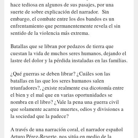
y
hace tediosa en algunos de sus pasajes, por una
:
suerte de sobre explicación del narrador. Sin
L
embargo, el combate entre los dos bandos es un
a
enfrentamiento que permanentemente revela el sin
s
sentido de la violencia más extrema.
m
e
Batallas que se libran por pedazos de tierra que
m
cuestan la vida de muchos seres humanos, dejando el
o
lastre del dolor y la pérdida instaladas en las familias.
r
i
¿Qué guerras se deben librar? ¿Cuáles son las
a
batallas en las que los seres humanos salen
s
triunfadores?, ¿existe realmente esa dicotomía entre
n
el bien y el mal que en varias oportunidades se
o
nombra en el libro? ¿Vale la pena una guerra civil
v
que solamente acarrea muertes, odios y divisiones a
e
la sociedad que la padece?
l
a
A través de una narración coral, el narrador español
d
Arturo Pérez-Reverte, nos sitúa en medio de la