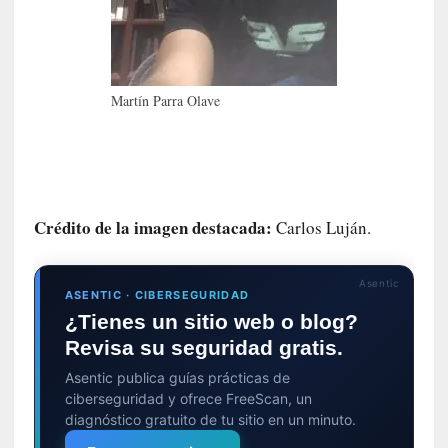
l
i
d
a
d
Martín Parra Olave
d
e
l
a
v
i
Crédito de la imagen destacada:
Carlos Luján.
o
l
Asentic
e
ASENTIC · CIBERSEGURIDAD
n
¿Tienes un sitio web o blog?
c
Revisa su seguridad gratis.
i
a
Asentic publica guías prácticas de
ciberseguridad y ofrece FreeScan, un
diagnóstico gratuito de tu sitio en un minuto.
[
E