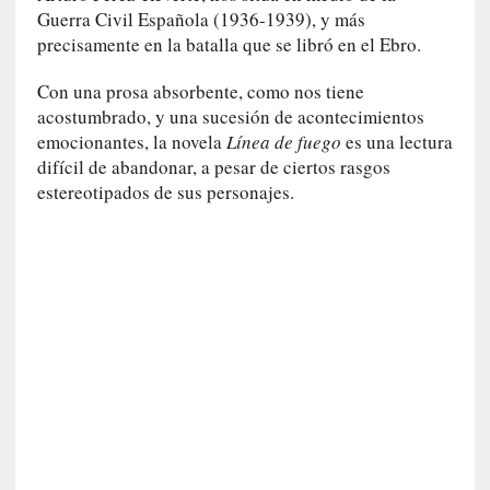
a
Guerra Civil Española (1936-1939), y más
s
precisamente en la batalla que se libró en el Ebro.
[
Con una prosa absorbente, como nos tiene
C
acostumbrado, y una sucesión de acontecimientos
o
emocionantes, la novela
Línea de fuego
es una lectura
n
difícil de abandonar, a pesar de ciertos rasgos
c
estereotipados de sus personajes.
i
e
r
t
o
]
E
l
m
a
e
s
t