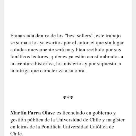
r
o
P
a
s
Enmarcada dentro de los “best sellers”, este trabajo
c
se suma a los ya escritos por el autor, el que sin lugar
a
a dudas nuevamente será muy bien recibido por sus
l
fanáticos lectores, quienes ya están acostumbrados a
G
la aventura histórica, los misterios y por supuesto, a
a
la intriga que caracteriza a su obra.
l
l
o
i
***
s
d
e
Martín Parra Olave
es licenciado en gobierno y
b
gestión pública de la Universidad de Chile y magíster
u
en letras de la Pontificia Universidad Católica de
t
Chile.