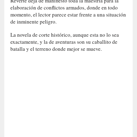
Reverte deja de manifiesto toda la maestría para la
n
elaboración de conflictos armados, donde en todo
a
momento, el lector parece estar frente a una situación
t
de inminente peligro.
u
r
La novela de corte histórico, aunque esta no lo sea
a
exactamente, y la de aventuras son su caballito de
l
batalla y el terreno donde mejor se mueve.
e
z
a
h
u
m
a
n
a
[
C
r
ó