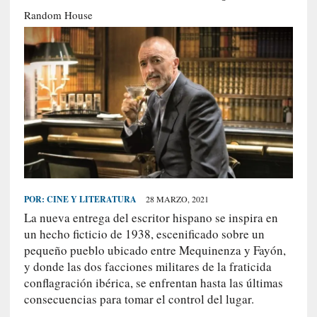
S
Random House
R
E
C
I
E
N
T
E
S
POR:
CINE Y LITERATURA
28 MARZO, 2021
La nueva entrega del escritor hispano se inspira en
[
un hecho ficticio de 1938, escenificado sobre un
C
pequeño pueblo ubicado entre Mequinenza y Fayón,
r
y donde las dos facciones militares de la fraticida
í
conflagración ibérica, se enfrentan hasta las últimas
t
consecuencias para tomar el control del lugar.
i