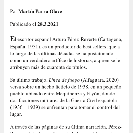
i
Martín Parra Olave
r
Por
t
28.3.2021
Publicado el
u
d
E
e
l escritor español Arturo Pérez-Reverte (Cartagena,
s
España, 1951), es un productor de best sellers, que a
y
lo largo de las últimas décadas se ha posicionado
d
como un verdadero artífice de historias, a quien se le
e
atribuyen más de cuarenta de títulos.
f
e
Su último trabajo,
Línea de fuego
(Alfaguara, 2020)
c
versa sobre un hecho ficticio de 1938, en un pequeño
t
pueblo ubicado entre Mequinenza y Fayón, donde
o
dos facciones militares de la Guerra Civil española
s
(1936 – 1939) se enfrentan para tomar el control del
d
lugar.
e
l
A través de las páginas de su última narración, Pérez-
a