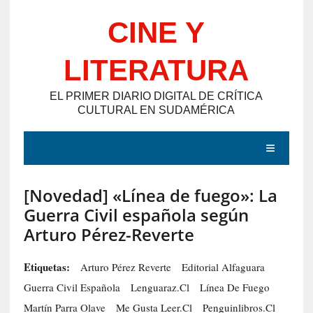
Saltar
CINE Y
al
contenido
LITERATURA
EL PRIMER DIARIO DIGITAL DE CRÍTICA
CULTURAL EN SUDAMÉRICA
MENÚ
[Novedad] «Línea de fuego»: La
E
Guerra Civil española según
N
Arturo Pérez-Reverte
T
R
Etiquetas:
Arturo Pérez Reverte
Editorial Alfaguara
A
Guerra Civil Española
Lenguaraz.cl
Línea De Fuego
D
Martín Parra Olave
Me Gusta Leer.cl
Penguinlibros.cl
A