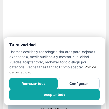
s
l
a
c
i
ó
n
a
u
Tu privacidad
d
Usamos cookies y tecnologías similares para mejorar tu
i
experiencia, medir audiencia y mostrar publicidad.
o
Puedes aceptar todo, rechazar todo o elegir por
v
categoría. Rechazar es tan fácil como aceptar.
Política
i
de privacidad
s
u
Rechazar todo
Configurar
a
l
Aceptar todo