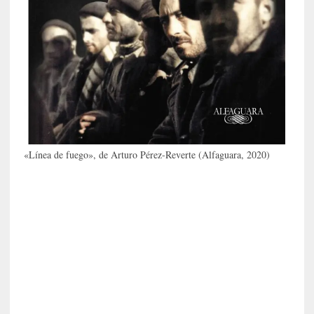
i
c
a
N
a
c
i
o
n
a
l
«Línea de fuego», de Arturo Pérez-Reverte (Alfaguara, 2020)
[
E
n
s
a
y
o
]
«