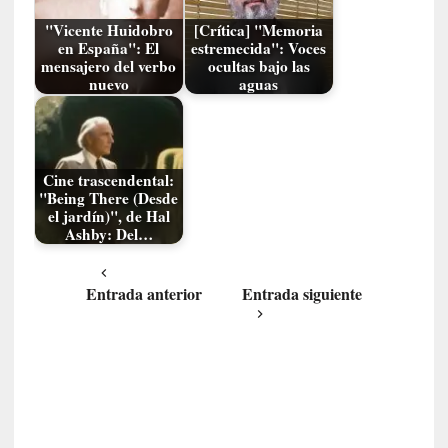
d
a
"Vicente Huidobro
[Crítica] "Memoria
m
en España": El
estremecida": Voces
mensajero del verbo
ocultas bajo las
á
nuevo
aguas
s
n
e
c
e
Cine trascendental:
"Being There (Desde
s
el jardín)", de Hal
a
Ashby: Del…
r
i
o
Entrada anterior
Entrada siguiente
q
u
e
e
m
a
n