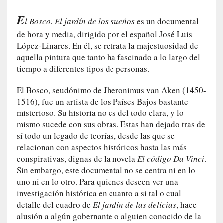
a
E
h
l Bosco. El jardín de los sueños
es un documental
i
de hora y media, dirigido por el español José Luis
s
López-Linares. En él, se retrata la majestuosidad de
t
aquella pintura que tanto ha fascinado a lo largo del
o
tiempo a diferentes tipos de personas.
r
i
El Bosco, seudónimo de Jheronimus van Aken (1450-
a
1516), fue un artista de los Países Bajos bastante
f
misterioso. Su historia no es del todo clara, y lo
i
mismo sucede con sus obras. Estas han dejado tras de
l
sí todo un legado de teorías, desde las que se
t
relacionan con aspectos históricos hasta las más
r
conspirativas, dignas de la novela
El código Da Vinci
.
a
Sin embargo, este documental no se centra ni en lo
d
uno ni en lo otro. Para quienes deseen ver una
a
investigación histórica en cuanto a si tal o cual
p
detalle del cuadro de
El jardín de las delicias
, hace
o
r
alusión a algún gobernante o alguien conocido de la