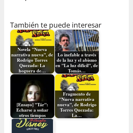
c
a
]
«
También te puede interesar
L
o
p
r
Novela "Nueva
o
narrativa nueva", de
Lo inefable a través
Rodrigo Torres
de la luz y el abismo
h
Quezada: La
en "La luz difícil", de
i
hoguera de…
Tomás…
b
i
d
o
Fragmento de
"Nueva narrativa
»
[Ensayo] "Tár":
nueva", de Rodrigo
:
Echarse a soñar
Torres Quezada:
L
otros tiempos
La…
a
s
v