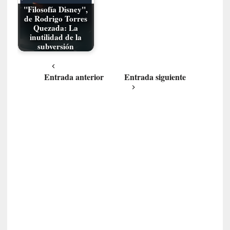
"Filosofía Disney",
i
de Rodrigo Torres
r
Quezada: La
t
inutilidad de la
u
subversión
d
e
Entrada anterior
Entrada siguiente
s
y
d
e
f
e
c
t
o
s
d
e
l
a