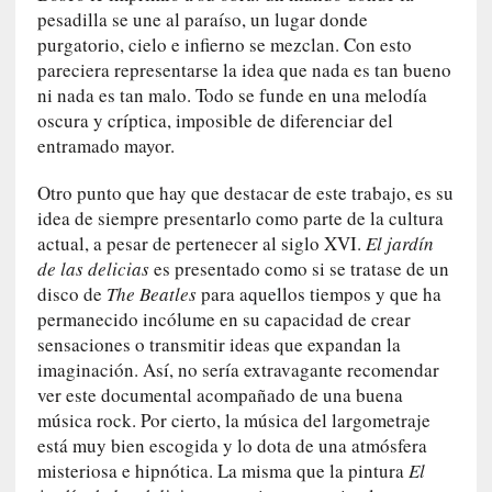
pesadilla se une al paraíso, un lugar donde
i
purgatorio, cielo e infierno se mezclan. Con esto
c
pareciera representarse la idea que nada es tan bueno
a
]
ni nada es tan malo. Todo se funde en una melodía
«
oscura y críptica, imposible de diferenciar del
I
entramado mayor.
m
p
Otro punto que hay que destacar de este trabajo, es su
a
idea de siempre presentarlo como parte de la cultura
c
actual, a pesar de pertenecer al siglo XVI.
El jardín
t
de las delicias
es presentado como si se tratase de un
o
disco de
The Beatles
para aquellos tiempos y que ha
m
permanecido incólume en su capacidad de crear
o
sensaciones o transmitir ideas que expandan la
r
imaginación. Así, no sería extravagante recomendar
t
ver este documental acompañado de una buena
a
música rock. Por cierto, la música del largometraje
l
está muy bien escogida y lo dota de una atmósfera
»
misteriosa e hipnótica. La misma que la pintura
El
: