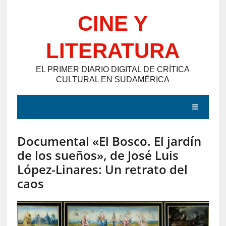
Saltar
CINE Y
al
contenido
LITERATURA
EL PRIMER DIARIO DIGITAL DE CRÍTICA
CULTURAL EN SUDAMÉRICA
MENÚ
Documental «El Bosco. El jardín
E
de los sueños», de José Luis
N
López-Linares: Un retrato del
T
caos
R
A
D
A