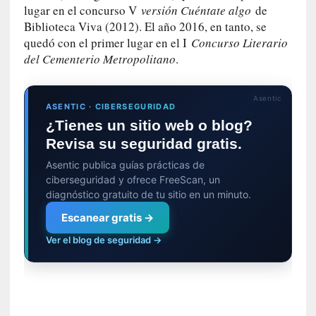
a
lugar en el concurso V
versión Cuéntate algo
de
l
Biblioteca Viva (2012). El año 2016, en tanto, se
i
quedó con el primer lugar en el I
Concurso Literario
d
del Cementerio Metropolitano
.
a
d
e
Asentic
s
ASENTIC · CIBERSEGURIDAD
q
¿Tienes un sitio web o blog?
u
Revisa su seguridad gratis.
e
Asentic publica guías prácticas de
l
ciberseguridad y ofrece FreeScan, un
o
diagnóstico gratuito de tu sitio en un minuto.
s
a
Escanear gratis →
d
Ver el blog de seguridad →
u
l
t
o
s