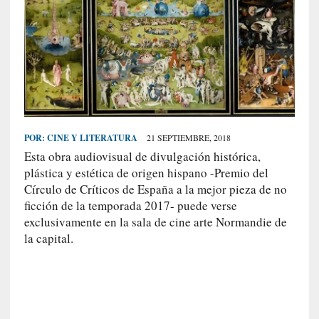
S
R
E
C
I
E
N
POR:
CINE Y LITERATURA
21 SEPTIEMBRE, 2018
T
Esta obra audiovisual de divulgación histórica,
E
plástica y estética de origen hispano -Premio del
S
Círculo de Críticos de España a la mejor pieza de no
ficción de la temporada 2017- puede verse
exclusivamente en la sala de cine arte Normandie de
[
la capital.
E
n
s
a
y