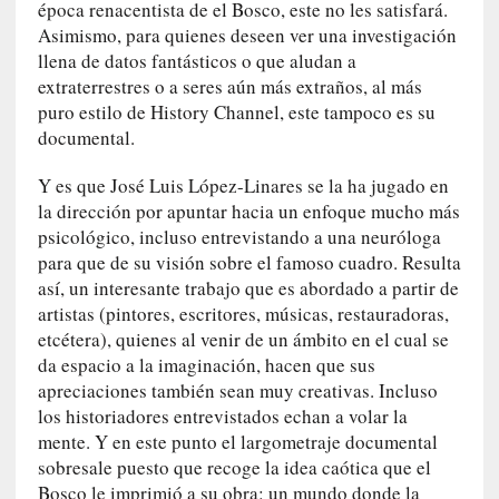
u
época renacentista de el Bosco, este no les satisfará.
n
Asimismo, para quienes deseen ver una investigación
a
llena de datos fantásticos o que aludan a
v
extraterrestres o a seres aún más extraños, al más
i
puro estilo de History Channel, este tampoco es su
d
documental.
a
c
Y es que José Luis López-Linares se la ha jugado en
o
la dirección por apuntar hacia un enfoque mucho más
n
psicológico, incluso entrevistando a una neuróloga
c
para que de su visión sobre el famoso cuadro. Resulta
r
así, un interesante trabajo que es abordado a partir de
e
artistas (pintores, escritores, músicas, restauradoras,
t
etcétera), quienes al venir de un ámbito en el cual se
a
da espacio a la imaginación, hacen que sus
apreciaciones también sean muy creativas. Incluso
[
los historiadores entrevistados echan a volar la
C
mente. Y en este punto el largometraje documental
r
sobresale puesto que recoge la idea caótica que el
í
Bosco le imprimió a su obra: un mundo donde la
t