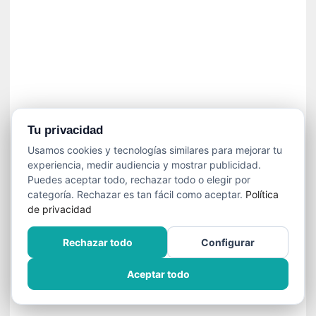
í
t
i
c
a
]
«
C
o
Tu privacidad
r
Usamos cookies y tecnologías similares para mejorar tu
t
experiencia, medir audiencia y mostrar publicidad.
o
Puedes aceptar todo, rechazar todo o elegir por
M
categoría. Rechazar es tan fácil como aceptar.
Política
a
de privacidad
l
t
Rechazar todo
Configurar
é
s
Aceptar todo
»
:
U