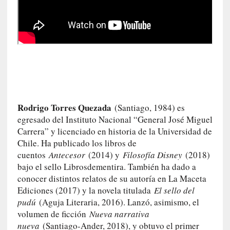
s
c
o
s
a
s
i
n
v
i
Rodrigo Torres Quezada
(Santiago, 1984) es
s
egresado del Instituto Nacional “General José Miguel
i
Carrera” y licenciado en historia de la Universidad de
b
Chile. Ha publicado los libros de
l
cuentos
Antecesor
(2014) y
Filosofía Disney
(2018)
e
bajo el sello Librosdementira. También ha dado a
s
conocer distintos relatos de su autoría en La Maceta
»
Ediciones (2017) y la novela titulada
El sello del
:
pudú
(Aguja Literaria, 2016). Lanzó, asimismo, el
R
volumen de ficción
Nueva narrativa
e
nueva
(Santiago-Ander, 2018), y obtuvo el primer