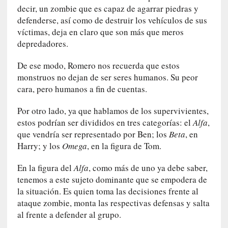
m
decir, un zombie que es capaz de agarrar piedras y
a
defenderse, así como de destruir los vehículos de sus
r
víctimas, deja en claro que son más que meros
»
depredadores.
:
P
De ese modo, Romero nos recuerda que estos
a
monstruos no dejan de ser seres humanos. Su peor
s
cara, pero humanos a fin de cuentas.
a
m
Por otro lado, ya que hablamos de los supervivientes,
o
estos podrían ser divididos en tres categorías: el
Alfa
,
s
que vendría ser representado por Ben; los
Beta
, en
h
Harry; y los
Omega
, en la figura de Tom.
a
c
En la figura del
Alfa
, como más de uno ya debe saber,
i
tenemos a este sujeto dominante que se empodera de
a
la situación. Es quien toma las decisiones frente al
e
ataque zombie, monta las respectivas defensas y salta
l
al frente a defender al grupo.
f