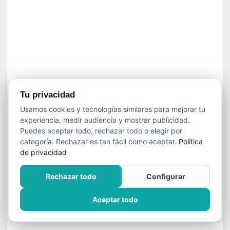
a
v
i
o
l
e
n
c
i
Tu privacidad
a
Usamos cookies y tecnologías similares para mejorar tu
experiencia, medir audiencia y mostrar publicidad.
[
Puedes aceptar todo, rechazar todo o elegir por
E
categoría. Rechazar es tan fácil como aceptar.
Política
n
de privacidad
t
r
Rechazar todo
Configurar
e
v
Aceptar todo
i
s
t