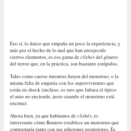
c
a
d
á
v
e
Eso sí, lo único que empaña un poco la experiencia, y
r
más por el hecho de lo mal que han envejecido
a
ciertos elementos, es esa gama de
clishés
del género
v
a
del terror que, en la práctica, son bastante estúpidos.
n
Tales como caerse mientras huyen del monstruo, o la
z
a
misma falta de empatía con los supervivientes que
h
están en shock (incluso, es raro que faltara el típico
a
el auto no enciende, justo cuando el monstruo está
c
encima).
i
a
Ahora bien, ya que hablamos de
clishés
, es
e
interesante cómo Romero establece un monstruo que
l
contrastaría tanto con sus ediciones posteriores. Es