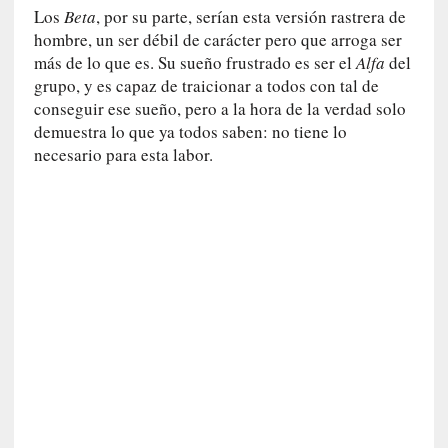
u
Los
Beta
, por su parte, serían esta versión rastrera de
t
hombre, un ser débil de carácter pero que arroga ser
u
más de lo que es. Su sueño frustrado es ser el
Alfa
del
r
grupo, y es capaz de traicionar a todos con tal de
o
conseguir ese sueño, pero a la hora de la verdad solo
demuestra lo que ya todos saben: no tiene lo
[
necesario para esta labor.
E
n
s
a
y
o
]
«
E
n
t
r
a
e