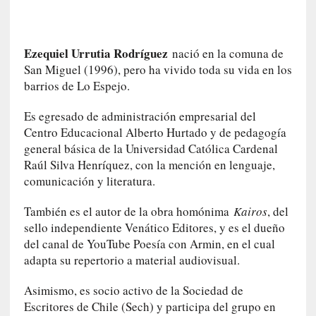
a
c
t
Ezequiel Urrutia Rodríguez
nació en la comuna de
o
San Miguel (1996), pero ha vivido toda su vida en los
m
barrios de Lo Espejo.
o
r
Es egresado de administración empresarial del
t
Centro Educacional Alberto Hurtado y de pedagogía
a
general básica de la Universidad Católica Cardenal
l
»
Raúl Silva Henríquez, con la mención en lenguaje,
:
comunicación y literatura.
U
n
También es el autor de la obra homónima
Kairos
, del
t
sello independiente Venático Editores, y es el dueño
r
del canal de YouTube Poesía con Armin, en el cual
á
adapta su repertorio a material audiovisual.
i
l
Asimismo, es socio activo de la Sociedad de
e
Escritores de Chile (Sech) y participa del grupo en