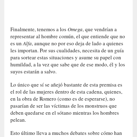
l
f
a
n
Finalmente, tenemos a los
Omega
, que vendrían a
t
representar al hombre común, el que entiende que no
a
es un
Alfa
, aunque no por eso deja de lado a quienes
s
les importan. Por sus cualidades, necesita de un guía
m
para sortear estas situaciones y asume su papel con
a
humildad, a la vez que sabe que de ese modo, él y los
»
suyos estarán a salvo.
:
L
Lo único que sí se añejó bastante de esta premisa es
a
el rol de las mujeres dentro de esta cadena, quienes,
h
en la obra de Romero (como es de esperarse), no
i
pasarían de ser las víctimas de los monstruos que
s
t
deben quedarse en el sótano mientras los hombres
o
pelean.
r
i
Esto último lleva a muchos debates sobre cómo han