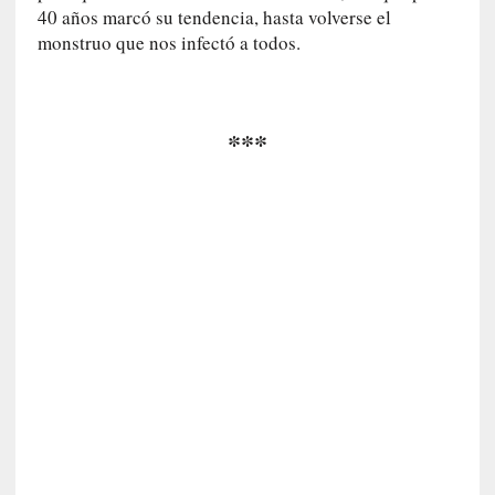
40 años marcó su tendencia, hasta volverse el
n
monstruo que nos infectó a todos.
c
r
e
t
***
a
[
C
r
í
t
i
c
a
]
«
I
m
p