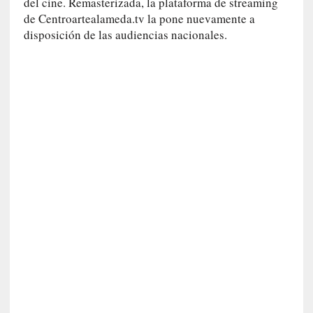
v
del cine. Remasterizada, la plataforma de streaming
i
de Centroartealameda.tv la pone nuevamente a
s
disposición de las audiencias nacionales.
t
a
]
M
a
d
r
e
d
e
v
í
c
t
i
m
a
d