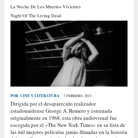
S
La Noche De Los Muertos Vivientes
R
Night Of The Living Dead
E
C
I
E
N
T
E
S
POR:
CINE Y LITERATURA
7 FEBRERO, 2021
[
Dirigida por el desaparecido realizador
E
estadounidense George A. Romero y estrenada
n
originalmente en 1968, esta obra audiovisual fue
t
escogida por el «The New York Times» en su lista de
r
e
las mil mejores películas jamás filmadas en la historia