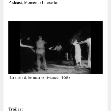
r
Podcast, Momento Literario.
q
u
e
s
e
e
x
t
i
e
n
d
e
p
«La noche de los muertos vivientes» (1968)
o
r
9
0
m
Tráiler:
i