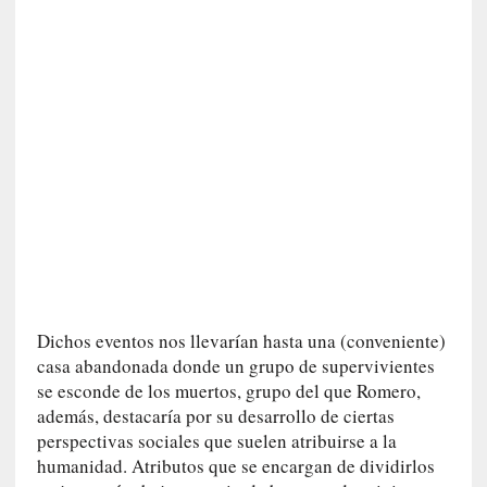
n
e
r
a
c
c
e
s
o
a
e
s
e
e
Dichos eventos nos llevarían hasta una (conveniente)
s
casa abandonada donde un grupo de supervivientes
p
se esconde de los muertos, grupo del que Romero,
a
además, destacaría por su desarrollo de ciertas
c
perspectivas sociales que suelen atribuirse a la
i
humanidad. Atributos que se encargan de dividirlos
o