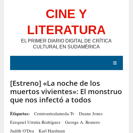
Saltar
CINE Y
al
contenido
LITERATURA
EL PRIMER DIARIO DIGITAL DE CRÍTICA
CULTURAL EN SUDAMÉRICA
MENÚ
[Estreno] «La noche de los
E
muertos vivientes»: El monstruo
N
que nos infectó a todos
T
R
Etiquetas:
Centroartealameda.tv
Duane Jones
A
Ezequiel Urrutia Rodríguez
George A. Romero
D
Judith O'Dea
Karl Hardman
A