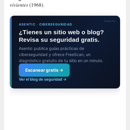
v
vivientes
(1968).
i
s
i
Asentic
ASENTIC · CIBERSEGURIDAD
b
¿Tienes un sitio web o blog?
l
e
Revisa su seguridad gratis.
s
Asentic publica guías prácticas de
»
ciberseguridad y ofrece FreeScan, un
:
diagnóstico gratuito de tu sitio en un minuto.
R
Escanear gratis →
e
a
Ver el blog de seguridad →
l
i
d
a
d
e
s
q