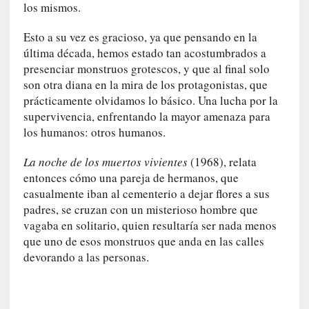
r
los mismos.
i
o
Esto a su vez es gracioso, ya que pensando en la
s
última década, hemos estado tan acostumbrados a
:
presenciar monstruos grotescos, y que al final solo
«
son otra diana en la mira de los protagonistas, que
N
prácticamente olvidamos lo básico. Una lucha por la
o
supervivencia, enfrentando la mayor amenaza para
s
los humanos: otros humanos.
e
n
La noche de los muertos vivientes
(1968), relata
c
entonces cómo una pareja de hermanos, que
a
casualmente iban al cementerio a dejar flores a sus
n
padres, se cruzan con un misterioso hombre que
t
vagaba en solitario, quien resultaría ser nada menos
a
que uno de esos monstruos que anda en las calles
r
devorando a las personas.
í
a
t
e