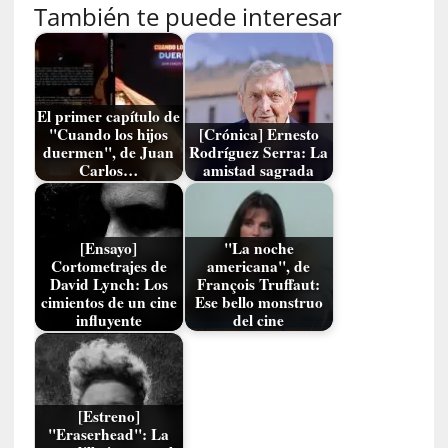
m
También te puede interesar
b
r
a
r
El primer capítulo de
"Cuando los hijos
[Crónica] Ernesto
[
duermen", de Juan
Rodríguez Serra: La
C
Carlos…
amistad sagrada
r
í
t
[Ensayo]
"La noche
i
Cortometrajes de
americana", de
c
David Lynch: Los
François Truffaut:
a
cimientos de un cine
Ese bello monstruo
]
influyente
del cine
«
L
o
p
[Estreno]
r
"Eraserhead": La
o