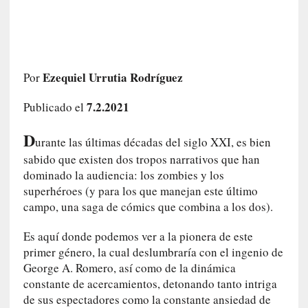
e
l
c
a
s
Ezequiel Urrutia Rodríguez
Por
o
V
7.2.2021
Publicado el
a
m
D
urante las últimas décadas del siglo XXI, es bien
p
sabido que existen dos tropos narrativos que han
i
dominado la audiencia: los zombies y los
r
superhéroes (y para los que manejan este último
o
campo, una saga de cómics que combina a los dos).
s
L
Es aquí donde podemos ver a la pionera de este
i
primer género, la cual deslumbraría con el ingenio de
t
George A. Romero, así como de la dinámica
e
r
constante de acercamientos, detonando tanto intriga
a
de sus espectadores como la constante ansiedad de