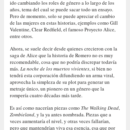
a
ido cambiando los roles de género a lo largo de los
f
años, tema del cual se puede sacar todo un ensayo.
i
Pero de momento, solo se puede apreciar el cambio
l
de las mujeres en estas historias, ejemplos como Gill
t
Valentine, Clear Redfield, el famoso Proyecto Alice,
r
entre otros.
a
d
Ahora, se suele decir desde quienes crecieron con la
a
saga de Alice que la historia de Romero no es muy
p
recomendable, cosa que no podría discrepar todavía
o
más.
La noche de los muertos vivientes
, si bien no
r
tendrá esta corporación difundiendo un arma viral,
u
aprovecha la simpleza de su plot para generar un
n
metraje único, un pionero en un género que la
a
rompería cuatro décadas más tarde.
v
i
Es así como nacerían piezas como
The Walking Dead
,
d
Zombieland
, y la ya antes nombrada. Piezas que a
a
veces aumentaría el nivel, y otras veces fallarían,
c
pero que mantendrían viva esa esencia, esa que por
o