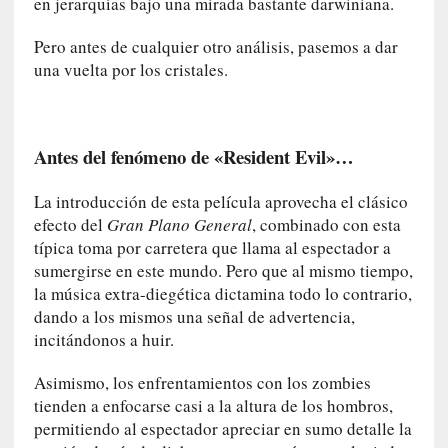
en jerarquías bajo una mirada bastante darwiniana.
q
u
Pero antes de cualquier otro análisis, pasemos a dar
e
una vuelta por los cristales.
a
d
m
i
Antes del fenómeno de «Resident Evil»…
n
i
La introducción de esta película aprovecha el clásico
s
efecto del
Gran Plano General
, combinado con esta
t
típica toma por carretera que llama al espectador a
r
sumergirse en este mundo. Pero que al mismo tiempo,
a
la música extra-diegética dictamina todo lo contrario,
A
dando a los mismos una señal de advertencia,
l
incitándonos a huir.
e
j
Asimismo, los enfrentamientos con los zombies
a
tienden a enfocarse casi a la altura de los hombros,
n
permitiendo al espectador apreciar en sumo detalle la
d