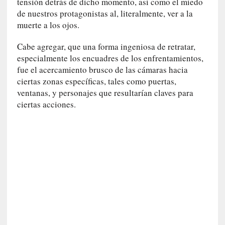
tensión detrás de dicho momento, así como el miedo
r
de nuestros protagonistas al, literalmente, ver a la
a
muerte a los ojos.
M
a
Cabe agregar, que una forma ingeniosa de retratar,
r
especialmente los encuadres de los enfrentamientos,
t
í
fue el acercamiento brusco de las cámaras hacia
»
ciertas zonas específicas, tales como puertas,
ventanas, y personajes que resultarían claves para
[
ciertas acciones.
C
r
í
t
i
c
a
]
«
S
u